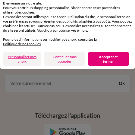
Bienvenue sur notre site.
Pour vous offrir un shopping personnalisé, Blancheporte et ses partenaires
Service clients
utilisent des cookies.
Ces cookies seront utilisés pour analyser l'utilisation du site, le personnaliser selon
par chat et par téléphone
vos préférences et vous présenter des publicités adaptées à vos goûts. Vous pouvez
de 8h00 à 20h00 du lundi au samedi
choisir de les refuser. Dans ce cas, seuls les cookies nécessaires au fonctionnement
du site seront utilisés. Vos choix sont conservés 6 mois.
Pour plus d'informations ou modifier vos choix, consultez la
11€ Offerts
Politique de nos cookies
.
en vous inscrivant à la newsletter
Personnaliser mes
Continuer sans
Accepter et
choix
accepter
fermer
dès 20€ d’achat
conditions dans votre email de confirmation
Ok
Téléchargez l’application