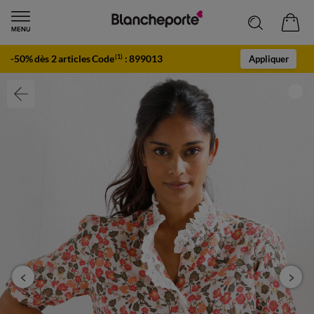
-50% dès 2 articles Code
:
899013
(1)
Appliquer