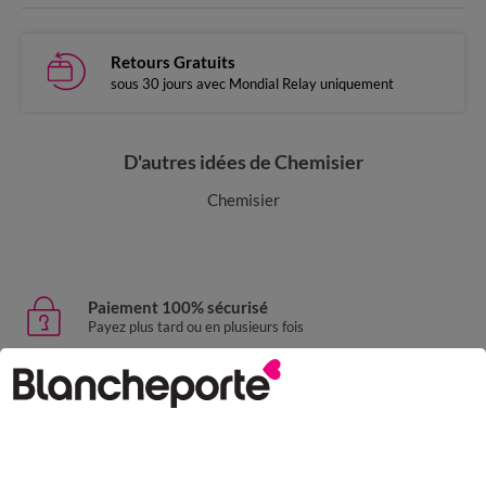
Retours Gratuits
sous 30 jours avec Mondial Relay uniquement
D'autres idées de Chemisier
Chemisier
Paiement 100% sécurisé
Payez plus tard ou en plusieurs fois
Livraison express
domicile, relais, consignes automatiques
Retours gratuits
sous 30 jours avec Mondial Relay uniquement