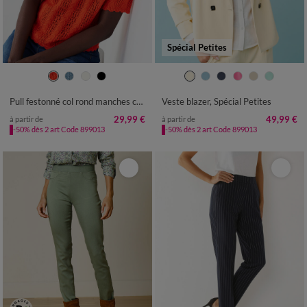
Spécial Petites
34/36
38/40
42/44
46/48
34
36
38
40
42
44
46
50
52
54
48
50
52
Pull festonné col rond manches coudes, maille ajourée fantaisie
Veste blazer, Spécial Petites
29,99 €
49,99 €
à partir de
à partir de
-50% dès 2 art Code 899013
-50% dès 2 art Code 899013