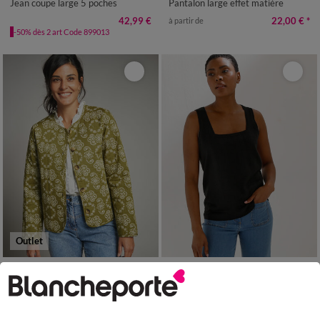
Jean coupe large 5 poches
Pantalon large effet matière
42,99 €
22,00 €
*
à partir de
-50% dès 2 art Code 899013
Outlet
36
38
40
42
44
46
48
34/36
38/40
42/44
46/48
50
52
50
52
54
56
Veste matelassée imprimée
Débardeur col carré en maille, toucher doux
LES MOINS CHERS
28,00 €
*
à partir de