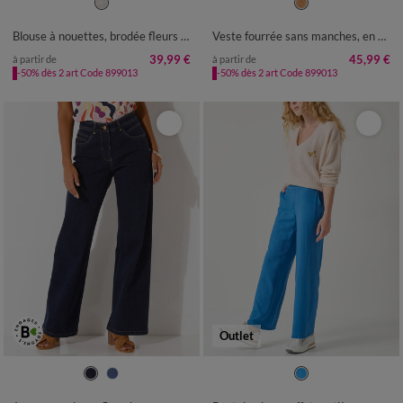
36
38
40
42
44
46
48
42
44
46
48
50
52
54
50
52
Blouse à nouettes, brodée fleurs 3D
Veste fourrée sans manches, en suédine
39,99 €
45,99 €
à partir de
à partir de
-50% dès 2 art Code 899013
-50% dès 2 art Code 899013
Outlet
36
38
40
42
44
46
48
34/36
38/40
42/44
46/48
50
52
54
50
52
54