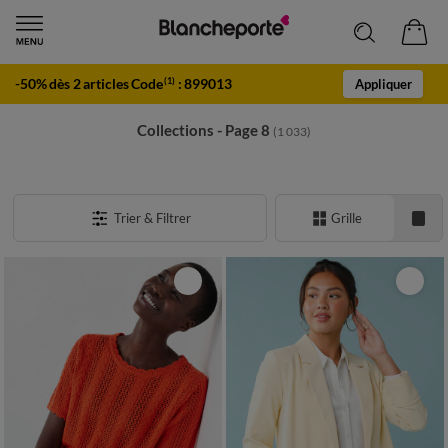
-50% dès 2 articles Code
:
899013
(1)
Appliquer
Collections - Page 8
(1 033)
Trier & Filtrer
Grille