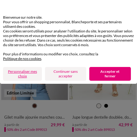
15,99 €
*
à partir de
Bienvenue sur notre site.
Pour vous offrir un shopping personnalisé, Blancheporte et ses partenaires
utilisent des cookies.
Ces cookies seront utilisés pour analyser l'utilisation du site, le personnaliser selon
vos préférences et vous présenter des publicités adaptées à vos goûts. Vous pouvez
choisir de les refuser. Dans ce cas, seuls les cookies nécessaires au fonctionnement
du site seront utilisés. Vos choix sont conservés 6 mois.
Pour plus d'informations ou modifier vos choix, consultez la
Politique de nos cookies
.
Personnaliser mes
Continuer sans
Accepter et
choix
accepter
fermer
Edition Limitée
34/36
38/40
42/44
46/48
36
38
40
42
44
46
48
50
52
50
52
54
Gilet maille ajourée manches coude
Jupe longue dentelle doublée, dos fendu
29,99 €
42,99 €
à partir de
à partir de
-50% dès 2 art Code 899013
-50% dès 2 art Code 899013