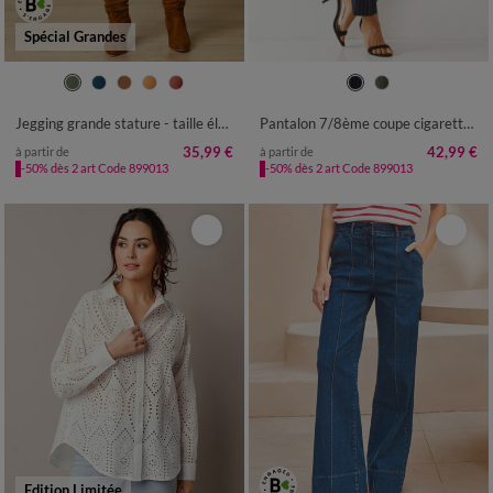
Spécial Grandes
38
40
42
44
46
48
50
36
38
40
42
44
46
48
52
54
56
50
52
54
Jegging grande stature - taille élastiquée ultra confort
Pantalon 7/8ème coupe cigarette, imprimé rayé
35,99 €
42,99 €
à partir de
à partir de
-50% dès 2 art Code 899013
-50% dès 2 art Code 899013
Edition Limitée