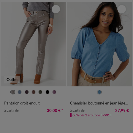
Outlet
36
38
40
42
44
46
48
36
38
40
42
44
46
48
50
52
50
52
54
56
Pantalon droit enduit
Chemisier boutonné en jean léger, manches coudes
30,00 €
*
27,99 €
à partir de
à partir de
-50% dès 2 art Code 899013