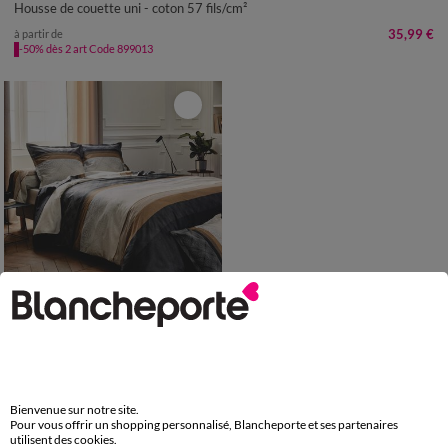
Housse de couette uni - coton 57 fils/cm²
35,99 €
à partir de
-50% dès 2 art Code 899013
Housse de couette Tiago satin de coton imprimé
99,99 €
à partir de
-50% dès 2 art Code 899013
Bienvenue sur notre site.
Pour vous offrir un shopping personnalisé, Blancheporte et ses partenaires
utilisent des cookies.