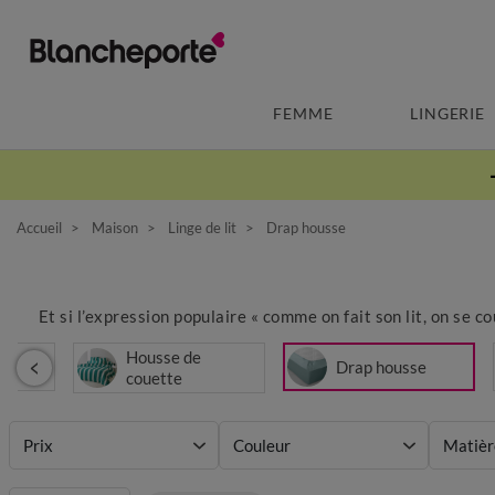
FEMME
LINGERIE
Accueil
Maison
Linge de lit
Drap housse
Et si l’expression populaire « comme on fait son lit, on se co
Housse de
t
Drap housse
couette
Prix
Couleur
Matièr