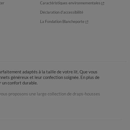
ter
Caractéristiques environnementales
Déclaration d’accessibilité
La Fondation Blancheporte
faitement adaptés à la taille de votre lit. Que vous
nets généreux et leur confection soignée. En plus de
r un confort durable.
s vous proposons une large collection de draps-housses
vez un lit queen size 160x200 cm, il faut opter pour un
lace pendant la nuit, mais il assure également un