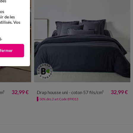
 des
vos
ir de les
tilisés. Vos
s
.
 fermer
32,99 €
32,99 €
cm²
Drap housse uni - coton 57 fils/cm²
-50% dès 2 art Code 899013