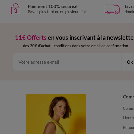
Paiement 100% sécurisé
Livr
Payez plus tard ou en plusieurs fois
domic
11€ Offerts
en vous inscrivant à la newslette
dès 20€ d’achat
-
conditions dans votre email de confirmation
Ok
Com
Comma
Livrai
Retour