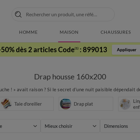
HOMME
MAISON
CHAUSSURES
-50% dès 2 articles Code
:
899013
(1)
Appliquer
Drap housse 160x200
uche ! » avait raison ? Si le secret d’une nuit paisible dépendait de
Lin
Taie d'oreiller
Drap plat
enf
e
Mieux choisir
Dimensions