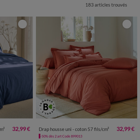
183 articles
trouvés
32,99 €
32,99 €
cm²
Drap housse uni - coton 57 fils/cm²
-50% dès 2 art Code 899013