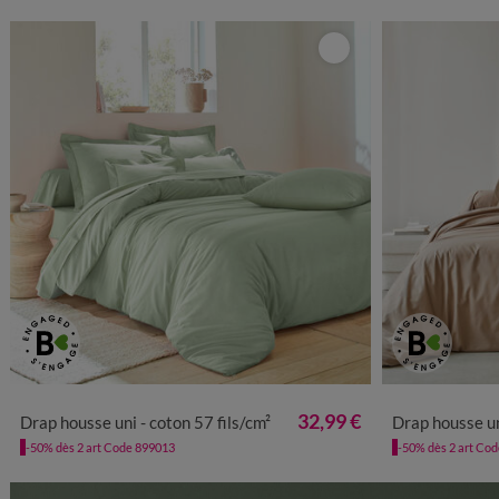
32,99 €
Drap housse uni - coton 57 fils/cm²
Drap housse un
-50% dès 2 art Code 899013
-50% dès 2 art Co