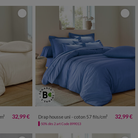
32,99 €
32,99 €
cm²
Drap housse uni - coton 57 fils/cm²
-50% dès 2 art Code 899013