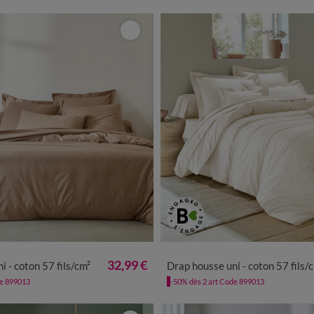
32,99 €
i - coton 57 fils/cm²
Drap housse uni - coton 57 fils/
de 899013
-50% dès 2 art Code 899013