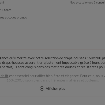
ent
Nos e-catalogues à consul
4 Etoiles
fres et codes promos
légance qu’il mérite avec notre sélection de draps-housses 160x200 par
 draps-housses assurent un ajustement impeccable grâce à leurs bon
 parfait, ils sont conçus dans des matières douces et résistantes pou
 de lit
est essentiel pour allier bien-être et élégance. Pour cela, nou
160x200, disponibles dans différentes matières et couleurs.
Afficher plus
Pourquoi opter pour un drap-housse 160x200 ?
drap-housse doit correspondre à la taille de votre matelas. Si vous a
le bien ajusté permet non seulement de maintenir votre literie en p