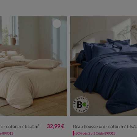
32,99 €
i - coton 57 fils/cm²
Drap housse uni - coton 57 fils/
de 899013
-50% dès 2 art Code 899013