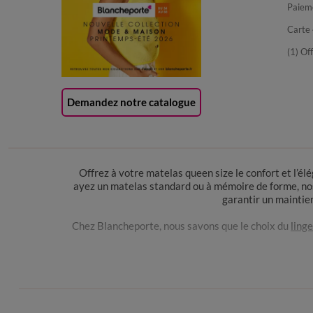
Paiem
Carte 
(1) Of
Demandez notre catalogue
Offrez à votre matelas queen size le confort et l’é
ayez un matelas standard ou à mémoire de forme, nos
garantir un maintien
Chez Blancheporte, nous savons que le choix du
linge
Pour vous offrir un confort de sommeil optimal, votre 
drap correspondant aux mêmes dimensions. Un modè