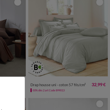
32,99 €
32,99 €
cm²
Drap housse uni - coton 57 fils/cm²
-50% dès 2 art Code 899013