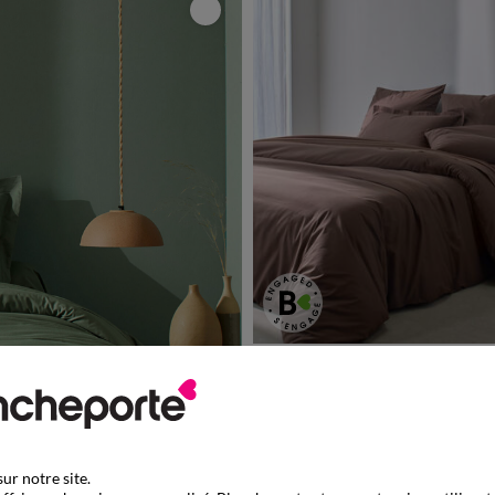
Drap housse uni - coton 57 fils/
-50% dès 2 art Code 899013
ur notre site.