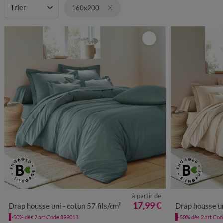
Trier
160x200
à partir de
17,99 €
Drap housse uni - coton 57 fils/cm²
Drap housse un
-50% dès 2 art Code 899013
-50% dès 2 art Co