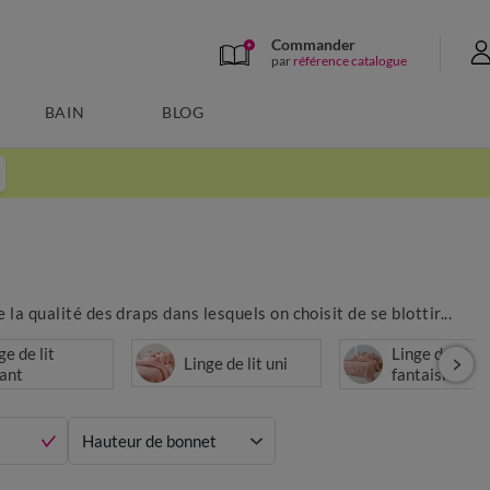
Commander
par
référence catalogue
BAIN
BLOG
 la qualité des draps dans lesquels on choisit de se blottir...
ge de lit
Linge de lit
Linge de lit uni
ant
fantaisie
Hauteur de bonnet