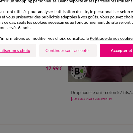
ffrir un shopping personnalisé, Blancheporte et ses partenaires utilisent
seront utilisés pour analyser l'utilisation du site, le personnaliser selon 
 et vous présenter des publicités adaptées à vos goûts. Vous pouvez chois
ns ce cas, seuls les cookies nécessaires au fonctionnement du site seront u
conservés 6 mois.
'informations ou modifier vos choix, consultez la
Politique de nos cookie
aliser mes choix
Continuer sans accepter
Accepter et
à partir de
17,99 €
Drap housse uni - coton 57 fils/
-50% dès 2 art Code 899013