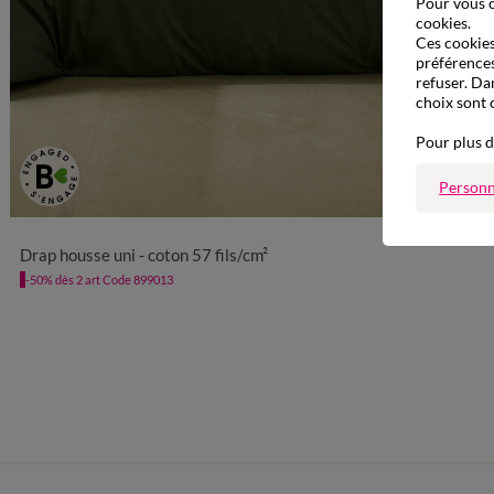
Pour vous o
cookies.
Ces cookies 
préférences
refuser. Da
choix sont 
Pour plus d
Personn
Drap housse uni - coton 57 fils/cm²
-50% dès 2 art Code 899013