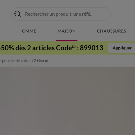
HOMME
MAISON
CHAUSSURES
-50% dès 2 articles Code
:
899013
(1)
Appliquer
 - percale de coton 72 fils/cm²