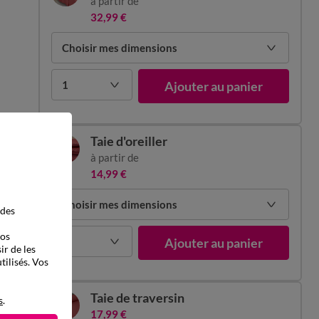
à partir de
32,99 €
Choisir mes dimensions
1
Ajouter au panier
Taie d'oreiller
à partir de
14,99 €
Choisir mes dimensions
 des
vos
1
Ajouter au panier
ir de les
tilisés. Vos
Taie de traversin
s
.
17,99 €