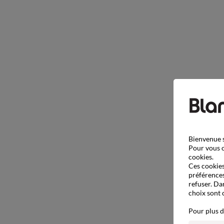
Bienvenue s
Pour vous o
cookies.
Ces cookies 
préférences
refuser. Da
choix sont 
Pour plus d