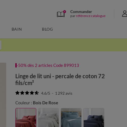
Commander
par
référence catalogue
BAIN
BLOG
-50% dès 2 articles Code 899013
Linge de lit uni - percale de coton 72
fils/cm²
4.6
/
5
-
1 292
avis
Couleur :
Bois De Rose