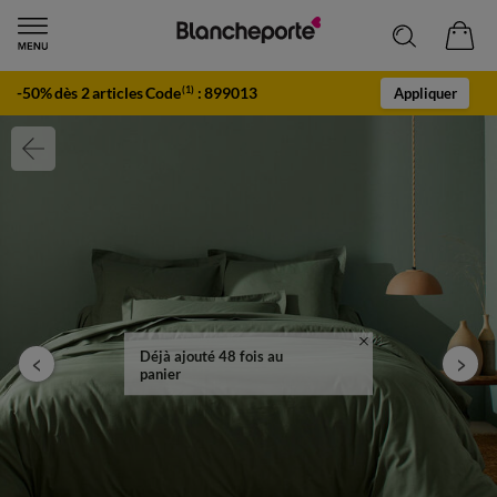
-50% dès 2 articles Code
:
899013
(1)
Appliquer
Déjà ajouté 48 fois au
panier