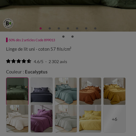
-50% dès 2 articles Code 899013
Linge de lit uni - coton 57 fils/cm²
4.6
/
5
-
2 302
avis
Couleur :
Eucalyptus
+6