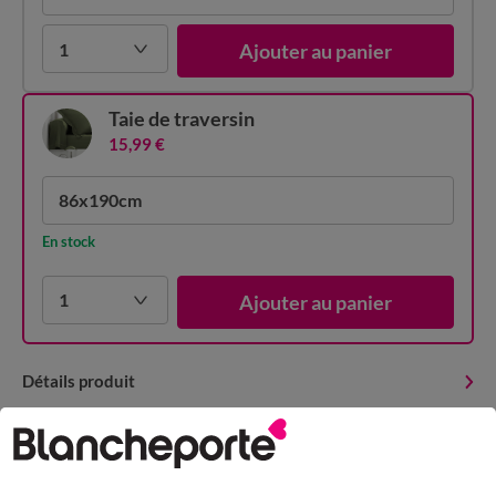
1
Ajouter au panier
Taie de traversin
15,99 €
86x190cm
En stock
1
Ajouter au panier
Détails produit
Livraison et retour
Conseils entretien