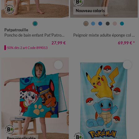
Nouveau coloris
LONGUEUR 120CM
34/36
38/40
42/44
46/48
Patpatrouille
50/52
54/56
Poncho de bain enfant Pat'Patrouille® éponge et velours coton - 320g/m2
Peignoir mixte adulte éponge col châle - velours 450 g/m²
27,99 €
69,99 €
*
-50% dès 2 art Code 899013
Personnalisable