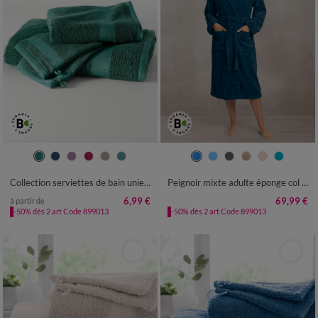
34/36
38/40
42/44
46/48
50/52
54/56
Collection serviettes de bain unies - coton modal 500 g/m²
Peignoir mixte adulte éponge col châle - velours 450 g/m²
6,99 €
69,99 €
à partir de
-50% dès 2 art Code 899013
-50% dès 2 art Code 899013