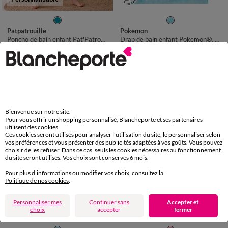
LONGUEUR 120CM
Patpatrouille
Pokemon
Poncho de bain enfant Pat'Patrouille à personnaliser, éponge et velours coton - 320g/m²
Drap de bain enfant Pokemon®, éponge et velours coton - 320g/m2
35,99 €
27,99 €
-50% dès 2 art Code 899013
-50% dès 2 art Code 899013
Bienvenue sur notre site.
Pour vous offrir un shopping personnalisé, Blancheporte et ses partenaires
utilisent des cookies.
Ces cookies seront utilisés pour analyser l'utilisation du site, le personnaliser selon
vos préférences et vous présenter des publicités adaptées à vos goûts. Vous pouvez
choisir de les refuser. Dans ce cas, seuls les cookies nécessaires au fonctionnement
du site seront utilisés. Vos choix sont conservés 6 mois.
Pour plus d'informations ou modifier vos choix, consultez la
Politique de nos cookies
.
Personnaliser mes
Continuer sans
Accepter et
choix
accepter
fermer