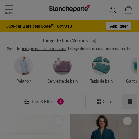
-50% dès 2 articles Code
:
899013
(1)
Appliquer
Linge de bain Velours
(24)
Parmi les
indispensables de la maison
, le
linge de bain
occupe une position de...
Peignoir
Serviette de bain
Tapis de bain
Gant de
Trier & Filtrer
Grille
1