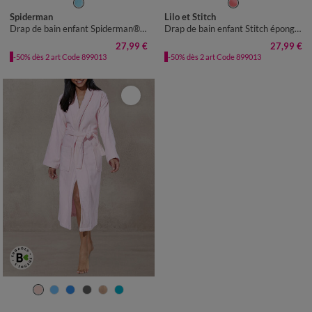
Spiderman
Lilo et Stitch
Drap de bain enfant Spiderman®, éponge et velours coton - 320g/m2
Drap de bain enfant Stitch éponge et velours coton - 320g/m²
27,99 €
27,99 €
-50% dès 2 art Code 899013
-50% dès 2 art Code 899013
34/36
38/40
42/44
46/48
50/52
54/56