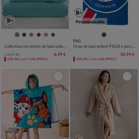
Personnalisable
PSG
Collection serviettes de bain unies - coton modal 500 g/m²
Drap de bain enfant PSG® à personnaliser, éponge et velours coton - 320g/m2
6,99 €
32,99 €
à partir de
-50% dès 2 art Code 899013
-50% dès 2 art Code 899013