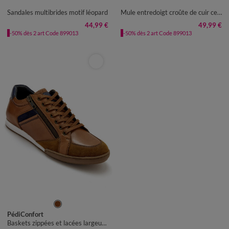
Sandales multibrides motif léopard
Mule entredoigt croûte de cuir certifié LWG
44,99 €
49,99 €
-50% dès 2 art Code 899013
-50% dès 2 art Code 899013
40
41
42
43
44
45
PédiConfort
Baskets zippées et lacées largeur confort