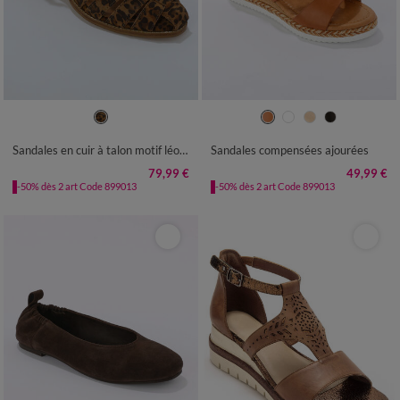
36
37
38
39
40
41
36
37
38
39
40
41
Sandales en cuir à talon motif léopard
Sandales compensées ajourées
79,99 €
49,99 €
-50% dès 2 art Code 899013
-50% dès 2 art Code 899013