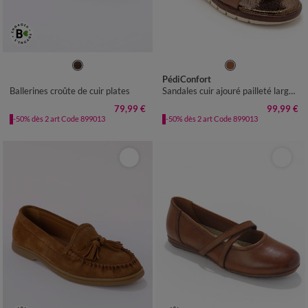
36
37
38
39
40
41
36
37
38
39
40
41
PédiConfort
Ballerines croûte de cuir plates
Sandales cuir ajouré pailleté largeur confort - marron
79,99 €
99,99 €
-50% dès 2 art Code 899013
-50% dès 2 art Code 899013