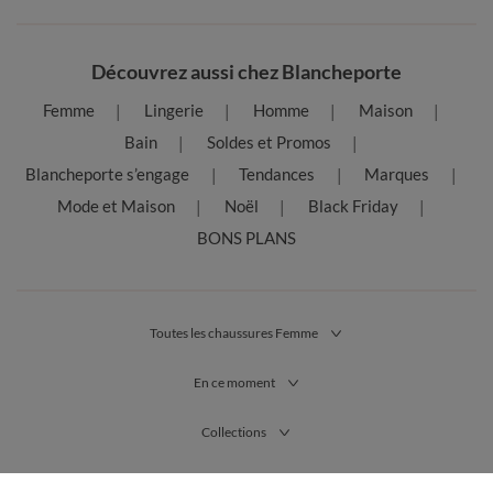
Découvrez aussi chez Blancheporte
Femme
Lingerie
Homme
Maison
Bain
Soldes et Promos
Blancheporte s’engage
Tendances
Marques
Mode et Maison
Noël
Black Friday
BONS PLANS
Toutes les chaussures Femme
En ce moment
Collections