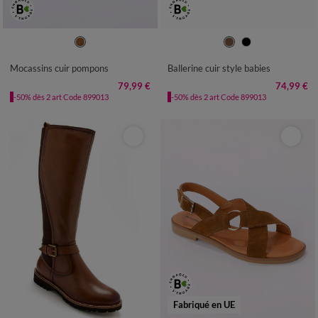
36
37
38
39
40
41
36
37
38
39
40
41
Mocassins cuir pompons
Ballerine cuir style babies
79,99 €
74,99 €
-50% dès 2 art Code 899013
-50% dès 2 art Code 899013
Fabriqué en UE