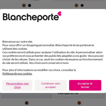
36
37
38
39
40
41
42
36
37
38
39
40
41
PédiConfort
Bottes en cuir zippées et élastiquées, largeur confort
Sandales brides croisées en croûte de cuir
159,99 €
*
79,99 €
-50% dès 2 art Code 899013
Bienvenue sur notre site.
Pour vous offrir un shopping personnalisé, Blancheporte et ses partenaires
utilisent des cookies.
Ces cookies seront utilisés pour analyser l'utilisation du site, le personnaliser selon
vos préférences et vous présenter des publicités adaptées à vos goûts. Vous pouvez
choisir de les refuser. Dans ce cas, seuls les cookies nécessaires au fonctionnement
du site seront utilisés. Vos choix sont conservés 6 mois.
Pour plus d'informations ou modifier vos choix, consultez la
Politique de nos cookies
.
Personnaliser mes
Continuer sans
Accepter et
choix
accepter
fermer
Fabriqué en UE
36
37
38
39
40
41
40
41
42
43
44
45
46