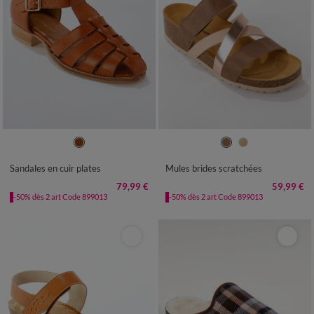
36
37
38
39
40
41
36
37
38
39
40
41
Sandales en cuir plates
Mules brides scratchées
79,99 €
59,99 €
-50% dès 2 art Code 899013
-50% dès 2 art Code 899013