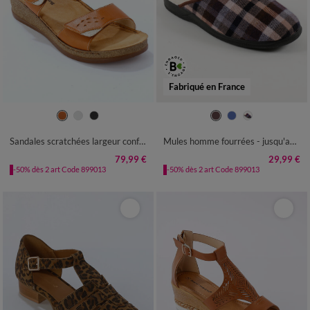
Fabriqué en France
36
37
38
39
40
41
40
41
42
43
44
45
46
47
Sandales scratchées largeur confort en cuir
Mules homme fourrées - jusqu'au 47
79,99 €
29,99 €
-50% dès 2 art Code 899013
-50% dès 2 art Code 899013