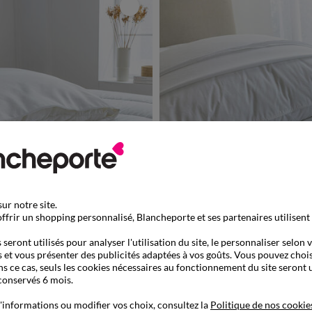
é en UE
ur notre site.
ffrir un shopping personnalisé, Blancheporte et ses partenaires utilisent
15,99 €
oreiller ultra absorbant
Taie pour oreiller spécial cervic
seront utilisés pour analyser l'utilisation du site, le personnaliser selon 
 et vous présenter des publicités adaptées à vos goûts. Vous pouvez chois
de 899013
-50% dès 2 art Code 899013
ns ce cas, seuls les cookies nécessaires au fonctionnement du site seront u
conservés 6 mois.
'informations ou modifier vos choix, consultez la
Politique de nos cookie