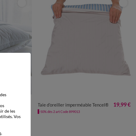
 des
10,99 €
19,99 €
ales
Taie d’oreiller imperméable Tencel®
vos
ir de les
-50% dès 2 art Code 899013
tilisés. Vos
s
.