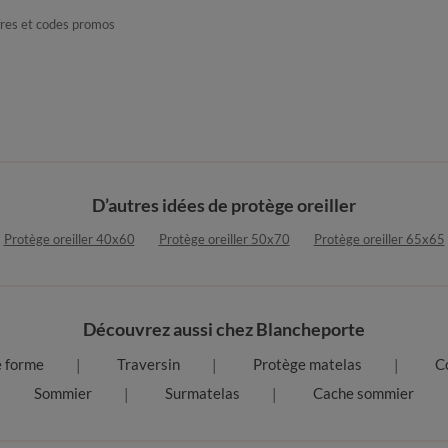
fres et codes promos
D’autres idées de protège oreiller
Protège oreiller 40x60
Protège oreiller 50x70
Protège oreiller 65x65
Découvrez aussi chez Blancheporte
e forme
Traversin
Protège matelas
C
Sommier
Surmatelas
Cache sommier