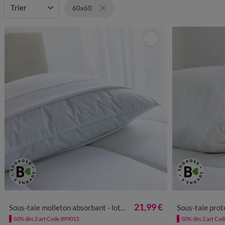
Entretien
Trier
Allergènes
60x60
21,99 €
Sous-taie molleton absorbant - lot de 2
Sous-taie protectio
-50% dès 2 art Code 899013
-50% dès 2 art Co