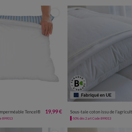
Fabriqué en UE
19,99 €
r imperméable Tencel®
Sous-taie coton issu de l'agriculture biologiqu
de 899013
-50% dès 2 art Code 899013