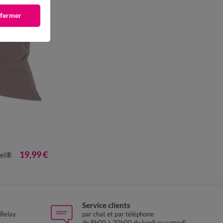
 fermer
19,99 €
cel®
Service clients
 Relay
par chat et par téléphone
de 8h00 à 20h00 du lundi au samedi