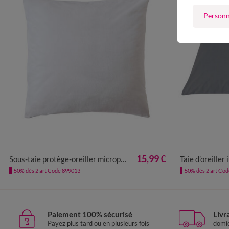
Personn
15,99 €
Sous-taie protège-oreiller micropolaire imperméable
Taie d’oreille
-50% dès 2 art Code 899013
-50% dès 2 art Co
Paiement 100% sécurisé
Livr
Payez plus tard ou en plusieurs fois
domic