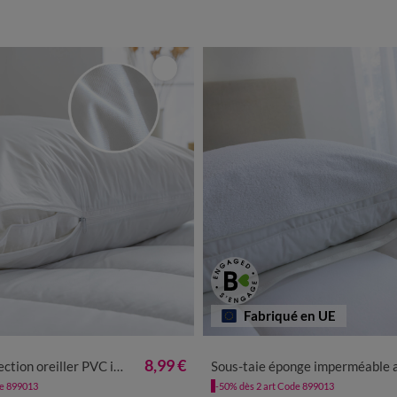
Fabriqué en UE
8,99 €
n oreiller PVC imperméable
Sous-taie éponge imperméable anti-acariens Essenti
de 899013
-50% dès 2 art Code 899013