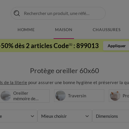
HOMME
MAISON
CHAUSSURES
-50% dès 2 articles Code
:
899013
(1)
Appliquer
Protège oreiller 60x60
s de la literie
pour assurer une bonne hygiène et préserver la qual
Oreiller
Traversin
Pro
mémoire de
forme
e
Mieux choisir
Dimensions