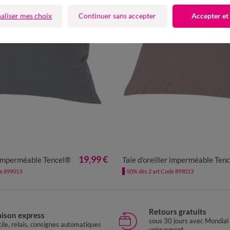
aliser mes choix
Continuer sans accepter
Accepter et
19,99 €
r imperméable Tencel®
Taie d’oreiller imperméable Ten
de 899013
-50% dès 2 art Code 899013
Retours gratuits
aison express
sous 30 jours avec Mondial
ile, relais, consignes automatiques
uniquement