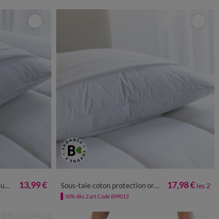
13,99 €
17,98 €
e**
Sous-taie coton protection oreiller - lot de 2
les 2
-50% dès 2 art Code 899013