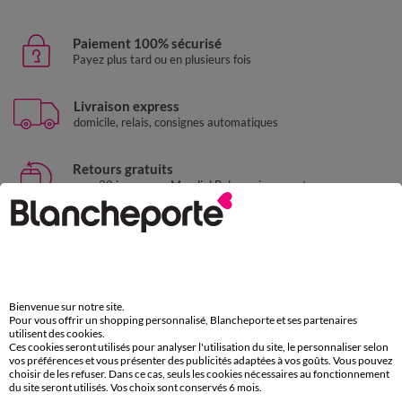
Paiement 100% sécurisé
Payez plus tard ou en plusieurs fois
Livraison express
domicile, relais, consignes automatiques
Retours gratuits
sous 30 jours avec Mondial Relay uniquement
Service clients
par chat et par téléphone
de 8h00 à 20h00 du lundi au samedi
Bienvenue sur notre site.
Pour vous offrir un shopping personnalisé, Blancheporte et ses partenaires
11€ Offerts
utilisent des cookies.
Ces cookies seront utilisés pour analyser l'utilisation du site, le personnaliser selon
en vous inscrivant à la newsletter
vos préférences et vous présenter des publicités adaptées à vos goûts. Vous pouvez
choisir de les refuser. Dans ce cas, seuls les cookies nécessaires au fonctionnement
dès 20€ d’achat
du site seront utilisés. Vos choix sont conservés 6 mois.
conditions dans votre email de confirmation