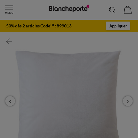
-50% dès 2 articles Code
:
899013
(1)
Appliquer