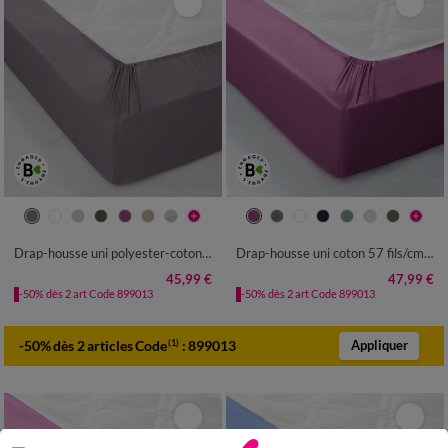
Drap-housse uni polyester-coton 57 fils/cm² - bonnet 32 cm
Drap-housse uni coton 57 fils/cm² - bonnet 32 cm
45,99 €
47,99 €
-50% dès 2 art Code 899013
-50% dès 2 art Code 899013
-50% dès 2 articles Code
:
899013
(1)
Appliquer