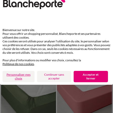
Bienvenue sur notre site.
Pour vous offrir un shopping personnalisé, Blancheporte et ses partenaires
utilisent des cookies.
Ces cookies seront utilisés pour analyser l'utilisation du site, le personnaliser selon
vos préférences et vous présenter des publicités adaptées à vos goûts. Vous pouvez
choisir de les refuser. Dans ce cas, seuls les cookies nécessaires au fonctionnement
du site seront utilisés. Vos choix sont conservés 6 mois.
Drap-housse uni polyester-coton 57 fils/cm² - bonnet 32 cm
Drap-housse uni coton 57 fils/cm² - bonnet 32 cm
Pour plus d'informations ou modifier vos choix, consultez la
45,99 €
47,99 €
Politique de nos cookies
.
-50% dès 2 art Code 899013
-50% dès 2 art Code 899013
Personnaliser mes
Continuer sans
Accepter et
choix
accepter
fermer