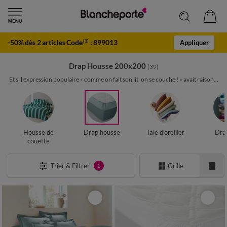
-50% dès 2 articles Code
:
899013
(1)
Appliquer
Drap Housse 200x200
(39)
Et si l’expression populaire « comme on fait son lit, on se couche ! » avait raison...
Housse de
Drap housse
Taie d'oreiller
Drap
couette
Trier & Filtrer
Grille
1