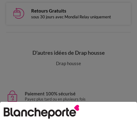
Retours Gratuits
sous 30 jours avec Mondial Relay uniquement
D'autres idées de Drap housse
Drap housse
Paiement 100% sécurisé
Payez plus tard ou en plusieurs fois
Livraison express
domicile, relais, consignes automatiques
Retours gratuits