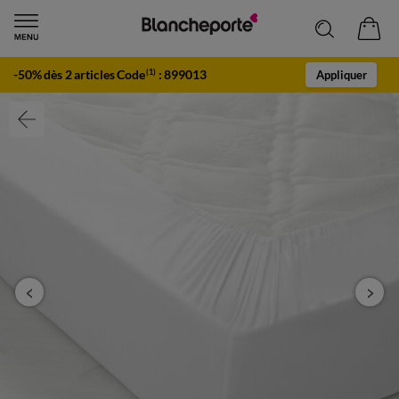
-50% dès 2 articles Code
:
899013
(1)
Appliquer