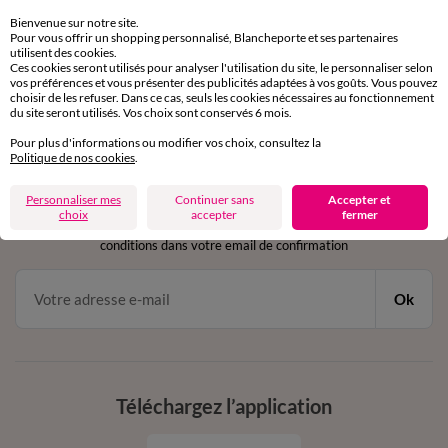
sous 30 jours avec Mondial Relay uniquement
Bienvenue sur notre site.
Pour vous offrir un shopping personnalisé, Blancheporte et ses partenaires
utilisent des cookies.
Service clients
Ces cookies seront utilisés pour analyser l'utilisation du site, le personnaliser selon
par chat et par téléphone
vos préférences et vous présenter des publicités adaptées à vos goûts. Vous pouvez
de 8h00 à 20h00 du lundi au samedi
choisir de les refuser. Dans ce cas, seuls les cookies nécessaires au fonctionnement
du site seront utilisés. Vos choix sont conservés 6 mois.
Pour plus d'informations ou modifier vos choix, consultez la
Politique de nos cookies
.
11€ Offerts
en vous inscrivant à la newsletter
Personnaliser mes
Continuer sans
Accepter et
choix
accepter
fermer
dès 20€ d’achat
conditions dans votre email de confirmation
Ok
Téléchargez l’application