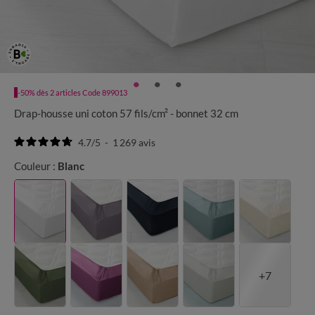
-50% dès 2 articles Code 899013
Drap-housse uni coton 57 fils/cm² - bonnet 32 cm
4.7
/
5
-
1 269
avis
Couleur :
Blanc
+7