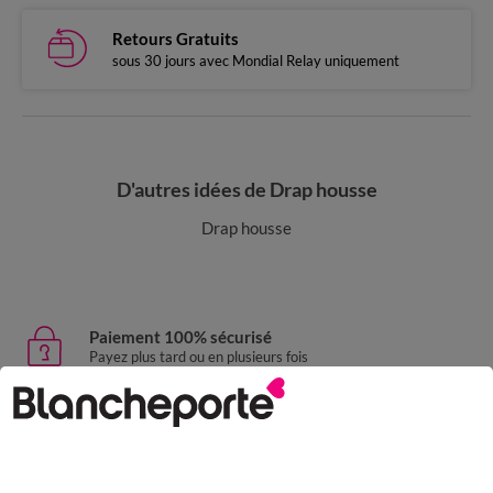
Retours Gratuits
sous 30 jours avec Mondial Relay uniquement
D'autres idées de Drap housse
Drap housse
Paiement 100% sécurisé
Payez plus tard ou en plusieurs fois
Livraison express
domicile, relais, consignes automatiques
Retours gratuits