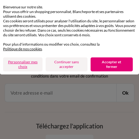
sous 30 jours avec Mondial Relay uniquement
Bienvenue sur notre site.
Pour vous offrir un shopping personnalisé, Blancheporte et ses partenaires
utilisent des cookies.
Service clients
Ces cookies seront utilisés pour analyser l'utilisation du site, le personnaliser selon
par chat et par téléphone
vos préférences et vous présenter des publicités adaptées à vos goûts. Vous pouvez
de 8h00 à 20h00 du lundi au samedi
choisir de les refuser. Dans ce cas, seuls les cookies nécessaires au fonctionnement
du site seront utilisés. Vos choix sont conservés 6 mois.
Pour plus d'informations ou modifier vos choix, consultez la
Politique de nos cookies
.
11€ Offerts
en vous inscrivant à la newsletter
Personnaliser mes
Continuer sans
Accepter et
choix
accepter
fermer
dès 20€ d’achat
conditions dans votre email de confirmation
Ok
Téléchargez l’application