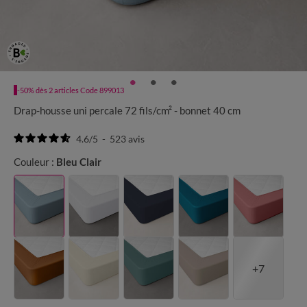
-50% dès 2 articles Code 899013
Drap-housse uni percale 72 fils/cm² - bonnet 40 cm
4.6
/
5
-
523
avis
Couleur :
Bleu Clair
+7