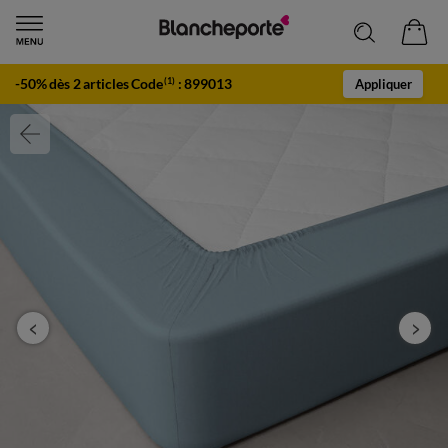
-50% dès 2 articles Code
:
899013
(1)
Appliquer