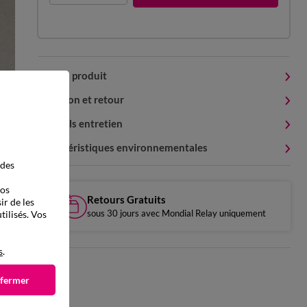
Détails produit
Livraison et retour
Conseils entretien
Caractéristiques environnementales
 des
vos
Retours Gratuits
ir de les
sous 30 jours avec Mondial Relay uniquement
tilisés. Vos
s
.
 fermer