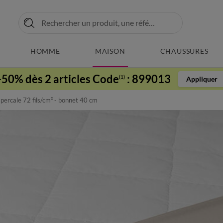
HOMME
MAISON
CHAUSSURES
-50% dès 2 articles Code
:
899013
(1)
Appliquer
percale 72 fils/cm² - bonnet 40 cm