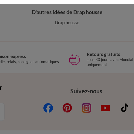
D'autres idées de Drap housse
Drap housse
Retours gratuits
aison express
sous 30 jours avec Mondial
ile, relais, consignes automatiques
uniquement
r
Suivez-nous