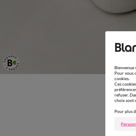
Bienvenue s
Pour vous o
cookies.
Ces cookies 
préférences
refuser. Da
choix sont 
Pour plus d
Personn