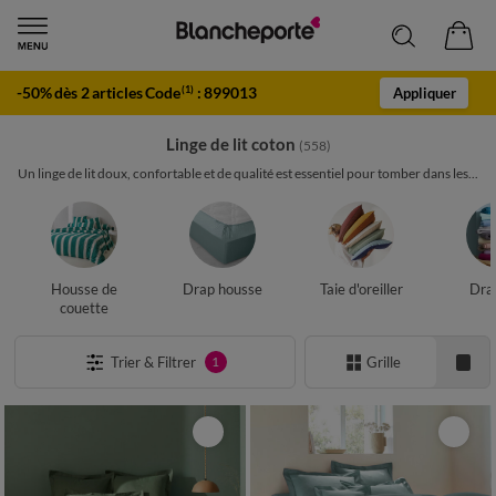
-50% dès 2 articles Code
:
899013
(1)
Appliquer
Linge de lit coton
(558)
Un linge de lit doux, confortable et de qualité est essentiel pour tomber dans les...
Housse de
Drap housse
Taie d'oreiller
Drap
couette
Trier & Filtrer
Grille
1