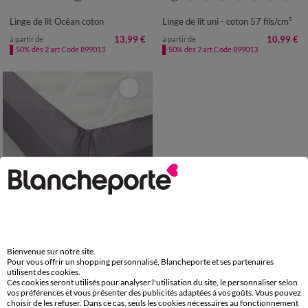
Linge de lit Océan coton
Linge de lit uni - coton 57 fils/cm²
13,99 €
10,99 €
à partir de
à partir de
-50% dès 2 art Code 899013
-50% dès 2 art Code 899013
Bienvenue sur notre site.
Drap-housse uni coton 57 fils/cm² - bonnet 32 cm
Pour vous offrir un shopping personnalisé, Blancheporte et ses partenaires
utilisent des cookies.
25,99 €
à partir de
Ces cookies seront utilisés pour analyser l'utilisation du site, le personnaliser selon
-50% dès 2 art Code 899013
vos préférences et vous présenter des publicités adaptées à vos goûts. Vous pouvez
choisir de les refuser. Dans ce cas, seuls les cookies nécessaires au fonctionnement