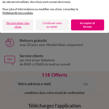
du site seront utilisés. Vos choix sont conservés 6 mois.
Paiement 100% sécurisé
Pour plus d'informations ou modifier vos choix, consultez la
Payez plus tard ou en plusieurs fois
Politique de nos cookies
.
Personnaliser mes
Livraison express
Continuer sans
Accepter et
choix
accepter
fermer
domicile, relais, consignes automatiques
Retours gratuits
sous 30 jours avec Mondial Relay uniquement
Service clients
par chat et par téléphone
de 8h00 à 20h00 du lundi au samedi
11€ Offerts
en vous inscrivant à la newsletter
Ok
dès 20€ d’achat
conditions dans votre email de confirmation
Téléchargez l’application