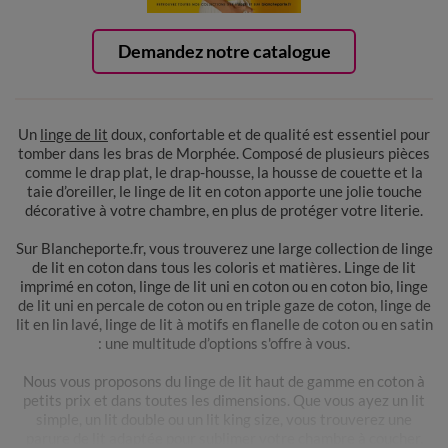
Demandez notre catalogue
Un
linge de lit
doux, confortable et de qualité est essentiel pour
tomber dans les bras de Morphée. Composé de plusieurs pièces
comme le drap plat, le drap-housse, la housse de couette et la
taie d’oreiller, le linge de lit en coton apporte une jolie touche
décorative à votre chambre, en plus de protéger votre literie.
Sur Blancheporte.fr, vous trouverez une large collection de linge
de lit en coton dans tous les coloris et matières. Linge de lit
imprimé en coton, linge de lit uni en coton ou en coton bio, linge
de lit uni en percale de coton ou en triple gaze de coton, linge de
lit en lin lavé, linge de lit à motifs en flanelle de coton ou en satin
: une multitude d’options s'offre à vous.
Nous vous proposons du linge de lit haut de gamme en coton à
petits prix et dans toutes les dimensions. Que vous ayez un lit
simple, un lit double ou un lit king size, vous trouverez une
parure de lit adaptée pour sublimer votre chambre à coucher.