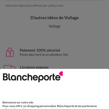
*exclu des réductions offertes par code promo
D'autres idées de Voilage
Voilage
Paiement 100% sécurisé
Payez plus tard ou en plusieurs fois
Livraison express
domicile, relais, consignes automatiques
Retours gratuits
sous 30 jours avec Mondial Relay uniquement
Service clients
Bienvenue sur notre site.
par chat et par téléphone
Pour vous offrir un shopping personnalisé, Blancheporte et ses partenaires
de 8h00 à 20h00 du lundi au samedi