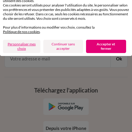
utilisent des cookies.
Ces cookies seront utilisés pour analyser l'utilisation du site, le personnaliser selon
vos préférences et vous présenter des publicités adaptées à vos goûts. Vous pouvez
choisir de les refuser. Dans ce cas, seuls les cookies nécessaires au fonctionnement
du site seront utilisés. Vos choix sont conservés 6 mois.
11€ Offerts
Pour plus d'informations ou modifier vos choix, consultez la
en vous inscrivant à la newsletter
Politique de nos cookies
.
dès 20€ d’achat
conditions dans votre email de confirmation
Personnaliser mes
Continuer sans
Accepter et
choix
accepter
fermer
Ok
Téléchargez l’application
Depuis votre iPhone