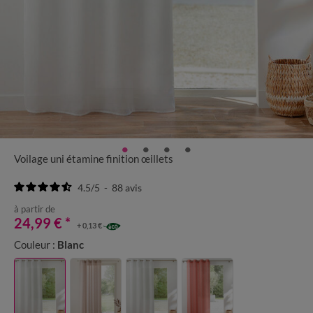
Voilage uni étamine finition œillets
4.5
/
5
-
88
avis
à partir de
24,99 €
*
+ 0,13 €
Couleur :
Blanc