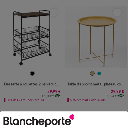
UNITÉ
UNITÉ
Desserte à roulettes 2 paniers coulissants
Table d'appoint métal, plateau coloré
59,99 €
29,99 €
+ 1,00 €
+ 0,24 €
-50% dès 2 art Code 899013
-50% dès 2 art Code 899013
Paiement 100% sécurisé
Payez plus tard ou en plusieurs fois