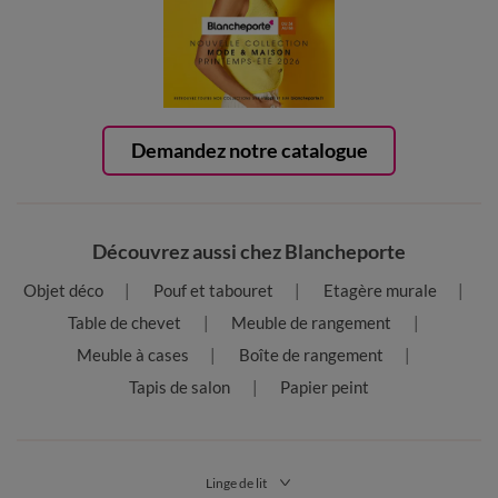
Demandez notre catalogue
Découvrez aussi chez Blancheporte
Objet déco
Pouf et tabouret
Etagère murale
Table de chevet
Meuble de rangement
Meuble à cases
Boîte de rangement
Tapis de salon
Papier peint
Linge de lit