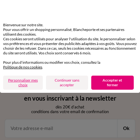
Livraison express
domicile, relais, consignes automatiques
Bienvenue sur notre site.
Pour vous offrir un shopping personnalisé, Blancheporte et ses partenaires
Retours gratuits
utilisent des cookies.
Ces cookies seront utilisés pour analyser l'utilisation du site, le personnaliser selon
sous 30 jours avec Mondial Relay uniquement
vos préférences et vous présenter des publicités adaptées à vos goûts. Vous pouvez
choisir de les refuser. Dans ce cas, seuls les cookies nécessaires au fonctionnement
du site seront utilisés. Vos choix sont conservés 6 mois.
Service clients
par chat et par téléphone
Pour plus d'informations ou modifier vos choix, consultez la
de 8h00 à 20h00 du lundi au samedi
Politique de nos cookies
.
Personnaliser mes
Continuer sans
Accepter et
choix
accepter
fermer
11€ Offerts
en vous inscrivant à la newsletter
dès 20€ d’achat
conditions dans votre email de confirmation
Ok