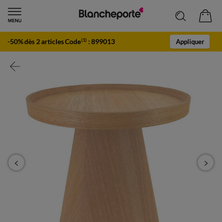
-50% dès 2 articles Code
:
899013
(1)
Appliquer