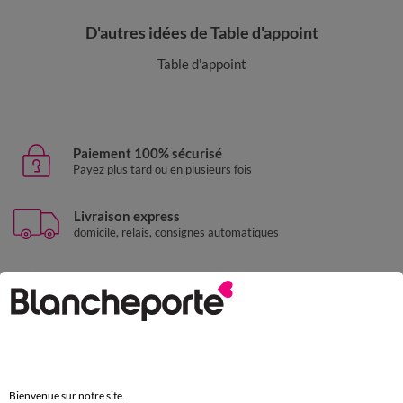
D'autres idées de Table d'appoint
Table d'appoint
Paiement 100% sécurisé
Payez plus tard ou en plusieurs fois
Livraison express
domicile, relais, consignes automatiques
Retours gratuits
sous 30 jours avec Mondial Relay uniquement
Service clients
par chat et par téléphone
de 8h00 à 20h00 du lundi au samedi
Bienvenue sur notre site.