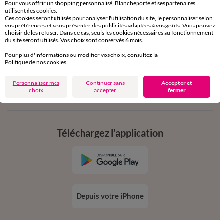
Pour vous offrir un shopping personnalisé, Blancheporte et ses partenaires
utilisent des cookies.
11€ Offerts
Ces cookies seront utilisés pour analyser l'utilisation du site, le personnaliser selon
vos préférences et vous présenter des publicités adaptées à vos goûts. Vous pouvez
en vous inscrivant à la newsletter
choisir de les refuser. Dans ce cas, seuls les cookies nécessaires au fonctionnement
du site seront utilisés. Vos choix sont conservés 6 mois.
dès 20€ d’achat
conditions dans votre email de confirmation
Pour plus d'informations ou modifier vos choix, consultez la
Politique de nos cookies
.
Ok
Personnaliser mes
Continuer sans
Accepter et
choix
accepter
fermer
Téléchargez l’application
Depuis votre iPhone