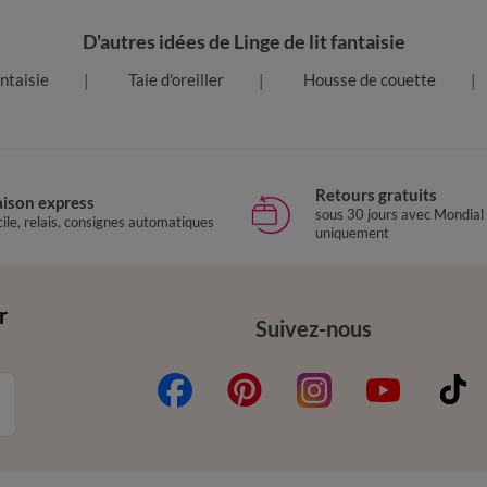
D'autres idées de Linge de lit fantaisie
antaisie
Taie d'oreiller
Housse de couette
Retours gratuits
aison express
sous 30 jours avec Mondial
ile, relais, consignes automatiques
uniquement
r
Suivez-nous