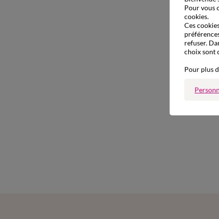
Pour vous o
cookies.
Ces cookies 
préférences
refuser. Da
choix sont 
Pour plus d
Personn