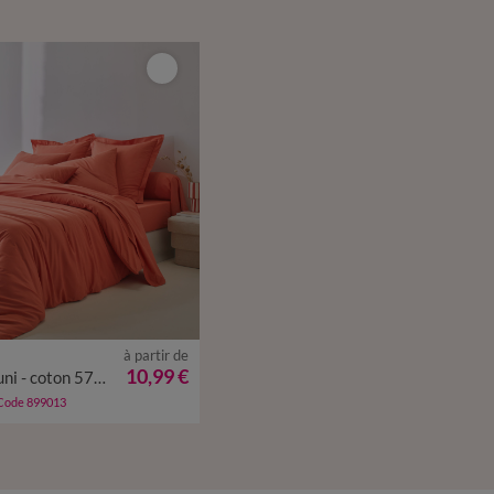
à partir de
10,99 €
Linge de lit uni - coton 57 fils/cm²
 Code 899013