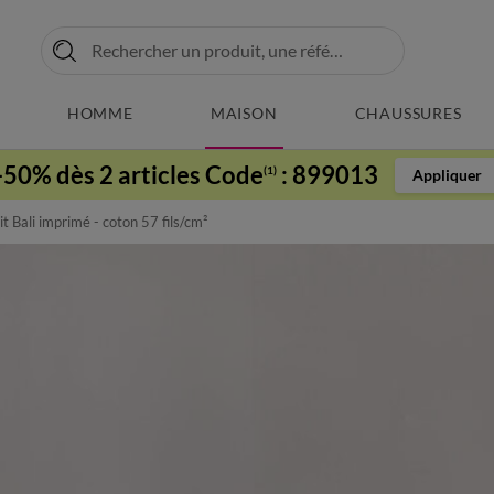
HOMME
MAISON
CHAUSSURES
-50% dès 2 articles Code
:
899013
(1)
Appliquer
it Bali imprimé - coton 57 fils/cm²