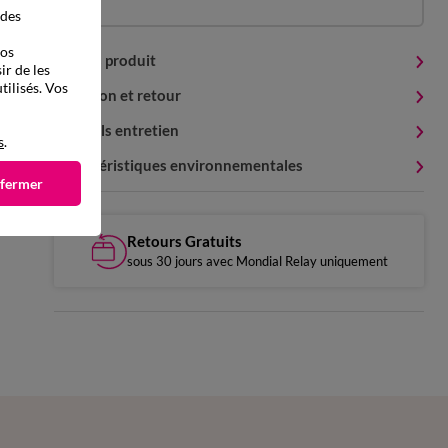
 des
vos
Détails produit
ir de les
tilisés. Vos
Livraison et retour
Conseils entretien
s
.
Caractéristiques environnementales
 fermer
Retours Gratuits
sous 30 jours avec Mondial Relay uniquement