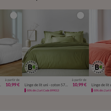
à partir de
à partir de
10,99 €
10,99 €
on 57 fils/cm²
Linge de lit uni - coton 57 fils/cm²
-50% dès 2 art Code 899013
-50% dès 2 art