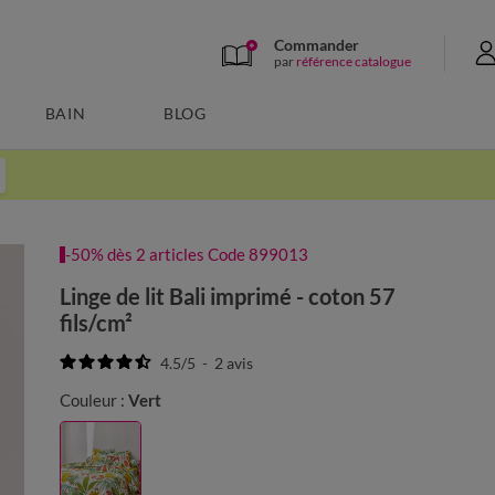
Commander
par
référence catalogue
BAIN
BLOG
-50% dès 2 articles Code 899013
Linge de lit Bali imprimé - coton 57
fils/cm²
4.5
/
5
-
2
avis
Couleur :
Vert