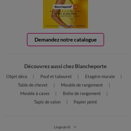
Demandez notre catalogue
Découvrez aussi chez Blancheporte
Objet déco
Pouf et tabouret
Etagère murale
Table de chevet
Meuble de rangement
Meuble à cases
Boîte de rangement
Tapis de salon
Papier peint
Linge de lit