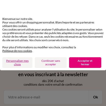
Livraison express
domicile, relais, consignes automatiques
Bienvenue sur notre site.
Pour vous offrir un shopping personnalisé, Blancheporte et ses partenaires
Retours gratuits
utilisent des cookies.
Ces cookies seront utilisés pour analyser l'utilisation du site, le personnaliser selon
sous 30 jours avec Mondial Relay uniquement
vos préférences et vous présenter des publicités adaptées à vos goûts. Vous pouvez
choisir de les refuser. Dans ce cas, seuls les cookies nécessaires au fonctionnement
du site seront utilisés. Vos choix sont conservés 6 mois.
Service clients
par chat et par téléphone
Pour plus d'informations ou modifier vos choix, consultez la
de 8h00 à 20h00 du lundi au samedi
Politique de nos cookies
.
Personnaliser mes
Continuer sans
Accepter et
choix
accepter
fermer
11€ Offerts
en vous inscrivant à la newsletter
dès 20€ d’achat
conditions dans votre email de confirmation
Ok