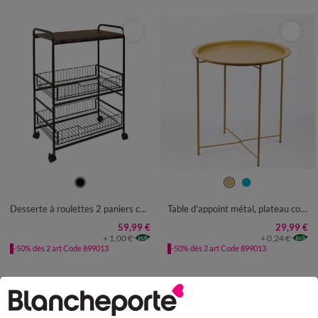
UNITÉ
UNITÉ
Desserte à roulettes 2 paniers coulissants
Table d'appoint métal, plateau coloré
59,99 €
29,99 €
+ 1,00 €
+ 0,24 €
-50% dès 2 art Code 899013
-50% dès 2 art Code 899013
Paiement 100% sécurisé
Payez plus tard ou en plusieurs fois