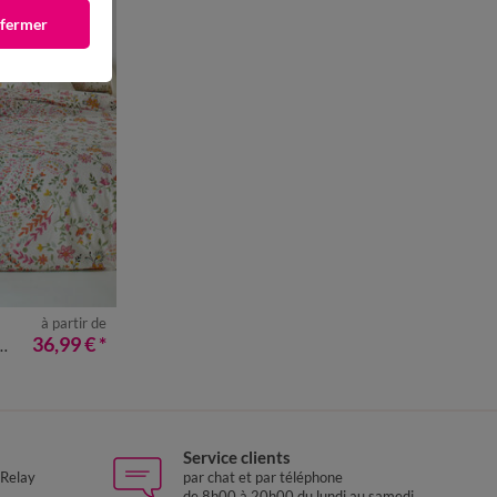
 fermer
à partir de
36,99 €
*
Service clients
 Relay
par chat et par téléphone
de 8h00 à 20h00 du lundi au samedi