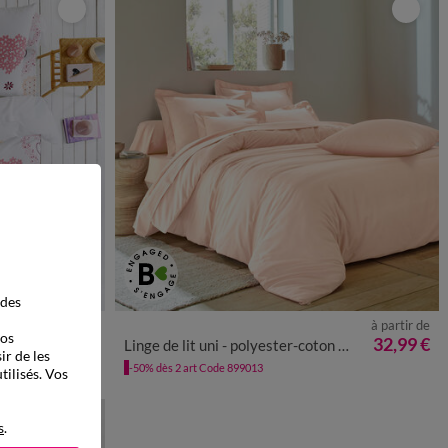
 des
à partir de
à partir de
vos
33,99 €
32,99 €
rs
Linge de lit uni - polyester-coton 57 fils/cm²
ir de les
-50% dès 2 art Code 899013
tilisés. Vos
s
.