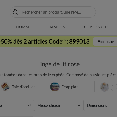
HOMME
MAISON
CHAUSSURES
-50% dès 2 articles Code
:
899013
(1)
Appliquer
Linge de lit rose
pour tomber dans les bras de Morphée. Composé de plusieurs pièces
Lin
Taie d'oreiller
Drap plat
enf
e
Mieux choisir
Dimensions