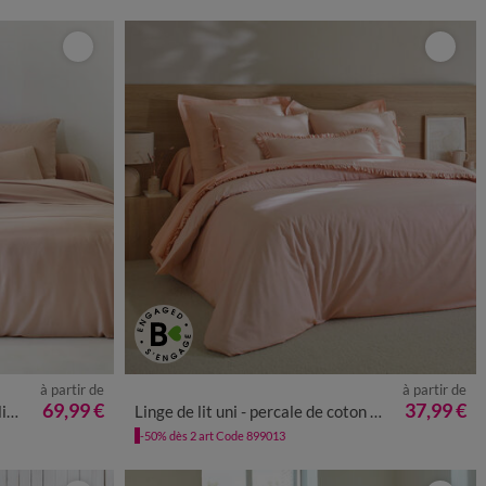
à partir de
à partir de
69,99 €
37,99 €
**
Linge de lit uni - percale de coton 72 fils/cm²
-50% dès 2 art Code 899013