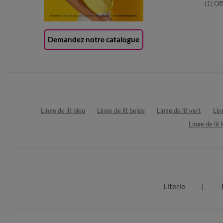
(1) Of
Demandez notre catalogue
Linge de lit bleu
Linge de lit beige
Linge de lit vert
Lin
Linge de lit 
Literie