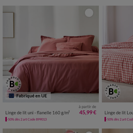
Fabriqué en UE
à partir de
45,99 €
Linge de lit uni - flanelle 160 g/m²
Linge de lit Lou im
-50% dès 2 art Code 899013
-50% dès 2 art Co