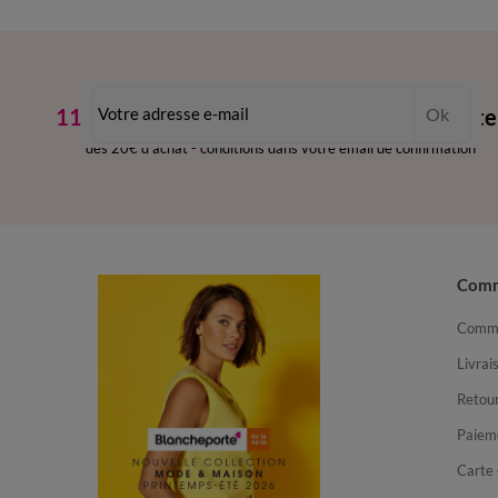
11€ Offerts
en vous inscrivant à la newslette
Ok
dès 20€ d’achat
-
conditions dans votre email de confirmation
Com
Comma
Livrai
Retour
Paiem
Carte 