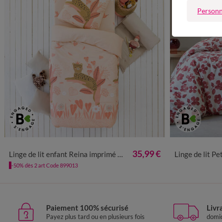
Personn
35,99 €
Linge de lit enfant Reina imprimé 1 personne - coton 57 fils/cm²
Linge de lit Pet
-50% dès 2 art Code 899013
Paiement 100% sécurisé
Livr
Payez plus tard ou en plusieurs fois
domic