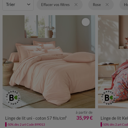
Motif
Trier
Type de produits
Effacer vos filtres
Rose
Ho
à partir de
35,99 €
Linge de lit uni - coton 57 fils/cm²
Linge de lit Kelly
-50% dès 2 art Code 899013
-50% dès 2 art Co