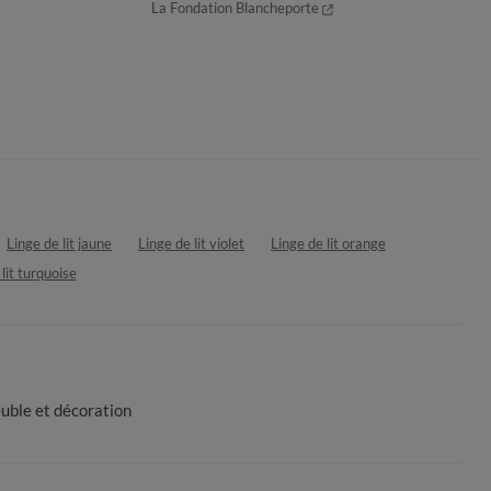
La Fondation Blancheporte
Linge de lit jaune
Linge de lit violet
Linge de lit orange
lit turquoise
uble et décoration