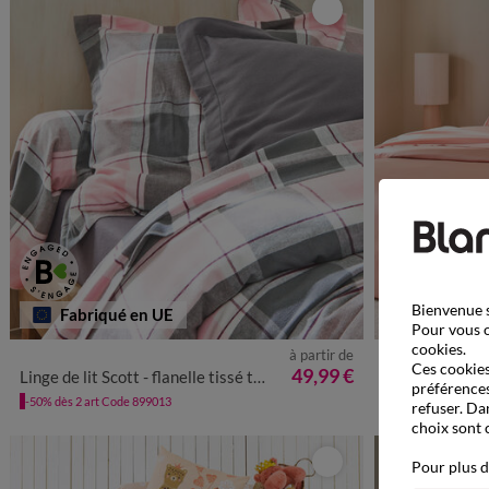
Bienvenue s
Fabriqué en UE
Pour vous o
cookies.
à partir de
Ces cookies 
49,99 €
Linge de lit Scott - flanelle tissé teint 160 g/m²
Linge de lit sat
préférences
-50% dès 2 art Code 899013
-50% dès 2 art Co
refuser. Da
choix sont 
Pour plus d