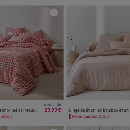
à partir de
29,99 €
primé carreaux - en coton
Linge de lit uni en bambou et en lin
de 899013
-50% dès 2 art Code 899013