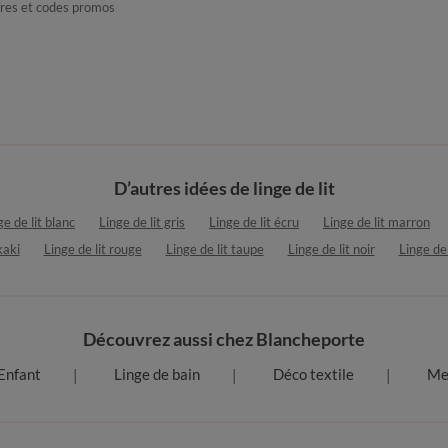
fres et codes promos
D’autres idées de linge de lit
ge de lit blanc
Linge de lit gris
Linge de lit écru
Linge de lit marron
kaki
Linge de lit rouge
Linge de lit taupe
Linge de lit noir
Linge de 
Découvrez aussi chez Blancheporte
Enfant
Linge de bain
Déco textile
Me