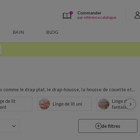
Commander
par
référence catalogue
BAIN
BLOG
 comme le drap plat, le drap-housse, la housse de couette et...
ge de lit
Linge de lit
Linge de lit uni
ant
fantaisie
de filtres