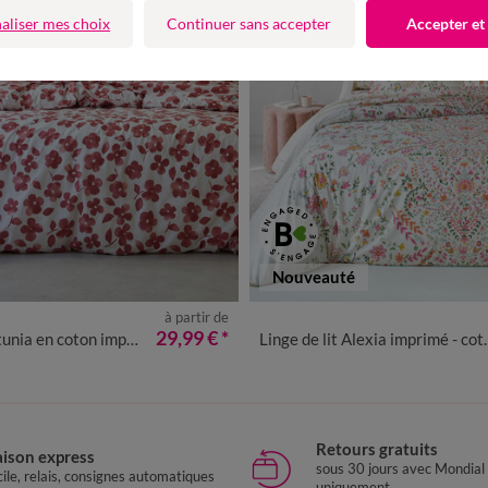
aliser mes choix
Continuer sans accepter
Accepter et
Nouveauté
à partir de
29,99 €
*
unia en coton imprimé
Linge de lit Alexia imprimé - coton 57 fils/cm²
Retours gratuits
aison express
sous 30 jours avec Mondial
ile, relais, consignes automatiques
uniquement