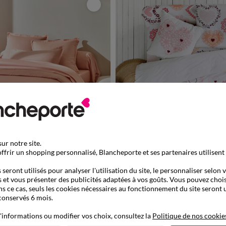
ur notre site.
ffrir un shopping personnalisé, Blancheporte et ses partenaires utilisent
à partir de
seront utilisés pour analyser l'utilisation du site, le personnaliser selon 
41,99 €
in uni
Linge de lit Candice en coton imprimé cœu
 et vous présenter des publicités adaptées à vos goûts. Vous pouvez chois
de 899013
-50% dès 2 art Code 899013
ns ce cas, seuls les cookies nécessaires au fonctionnement du site seront u
conservés 6 mois.
'informations ou modifier vos choix, consultez la
Politique de nos cookie