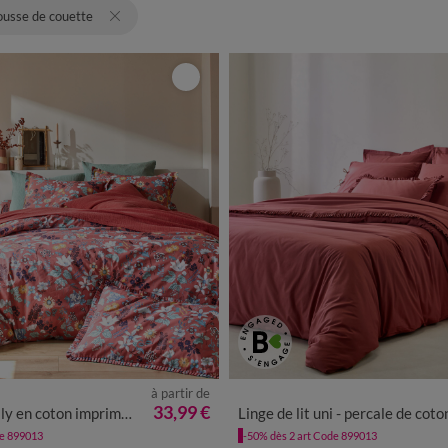
usse de couette
à partir de
33,99 €
 en coton imprimé floral
Linge de lit uni - percale de coton 72 fils/c
de 899013
-50% dès 2 art Code 899013