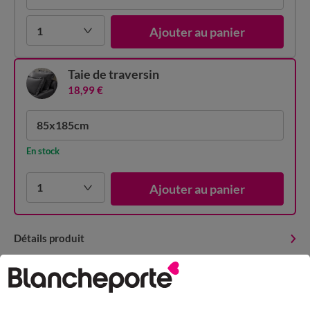
1
Ajouter au panier
Taie de traversin
18,99 €
85x185cm
En stock
1
Ajouter au panier
Détails produit
Livraison et retour
Conseils entretien