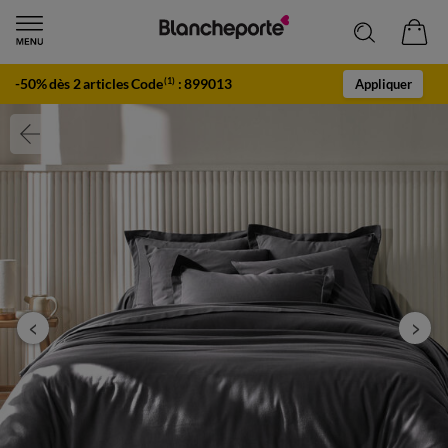
-50% dès 2 articles Code
:
899013
(1)
Appliquer