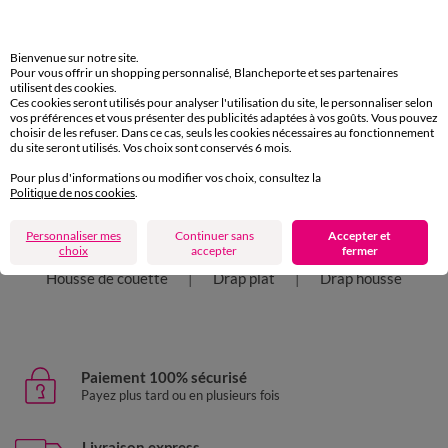
Caractéristiques environnementales
Bienvenue sur notre site.
Pour vous offrir un shopping personnalisé, Blancheporte et ses partenaires
Retours Gratuits
utilisent des cookies.
sous 30 jours avec Mondial Relay uniquement
Ces cookies seront utilisés pour analyser l'utilisation du site, le personnaliser selon
vos préférences et vous présenter des publicités adaptées à vos goûts. Vous pouvez
choisir de les refuser. Dans ce cas, seuls les cookies nécessaires au fonctionnement
du site seront utilisés. Vos choix sont conservés 6 mois.
Pour plus d'informations ou modifier vos choix, consultez la
Politique de nos cookies
.
D'autres idées de Linge de lit uni
Personnaliser mes
Continuer sans
Accepter et
Linge de lit uni
Taie d'oreiller
choix
accepter
fermer
Housse de couette
Drap plat
Drap housse
Paiement 100% sécurisé
Payez plus tard ou en plusieurs fois
Livraison express