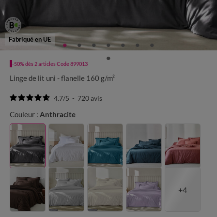
Fabriqué en UE
-50% dès 2 articles Code 899013
Linge de lit uni - flanelle 160 g/m²
4.7
/
5
-
720
avis
Couleur :
Anthracite
+4