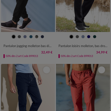
36/38
40/42
44/46
48/50
40/42
44/46
48/50
52/54
52/54
56/58
60/62
64/66
56/58
60/62
64/66
68/70
Pantalon jogging molleton bas élastiqué
Pantalon loisirs molleton, bas droits
68/70
72/74
72/74
32,49 €
34,99 €
-50% dès 2 art Code 899013
-50% dès 2 art Code 899013