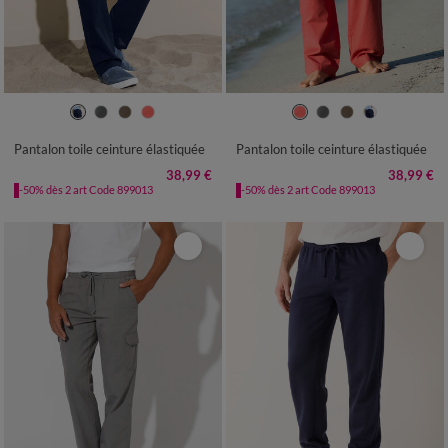
40/42
44/46
48/50
52/54
40/42
44/46
48/50
52/54
56/58
60/62
64/66
68/70
56/58
60/62
64/66
68/70
Pantalon toile ceinture élastiquée
Pantalon toile ceinture élastiquée
72/74
72/74
38,99 €
38,99 €
-50% dès 2 art Code 899013
-50% dès 2 art Code 899013