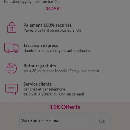
Pantalon jogging molleton bas élastiqué
68/70
72/74
34,99 €
*
Paiement 100% sécurisé
Payez plus tard ou en plusieurs fois
Livraison express
domicile, relais, consignes automatiques
Retours gratuits
sous 30 jours avec Mondial Relay uniquement
Service clients
par chat et par téléphone
de 8h00 à 20h00 du lundi au samedi
11€ Offerts
en vous inscrivant à la newsletter
Ok
dès 20€ d’achat
conditions dans votre email de confirmation