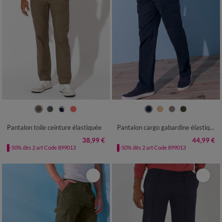
40/42
44/46
48/50
52/54
40/42
44/46
48/50
52/54
56/58
60/62
64/66
68/70
56/58
60/62
64/66
68/70
Pantalon toile ceinture élastiquée
Pantalon cargo gabardine élastiqué
72/74
72/74
76/78
38,99 €
44,99 €
-50% dès 2 art Code 899013
-50% dès 2 art Code 899013