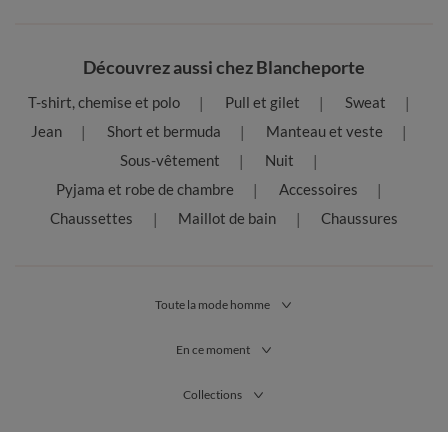
Découvrez aussi chez Blancheporte
T-shirt, chemise et polo
Pull et gilet
Sweat
Jean
Short et bermuda
Manteau et veste
Sous-vêtement
Nuit
Pyjama et robe de chambre
Accessoires
Chaussettes
Maillot de bain
Chaussures
Toute la mode homme
En ce moment
Collections