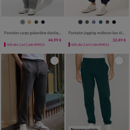
40/42
44/46
48/50
52/54
36/38
40/42
44/46
48/50
56/58
60/62
64/66
68/70
52/54
56/58
60/62
64/66
Pantalon cargo gabardine élastiqué
Pantalon jogging molleton bas élastiqué
72/74
76/78
68/70
72/74
44,99 €
32,49 €
-50% dès 2 art Code 899013
-50% dès 2 art Code 899013
Nouveau coloris