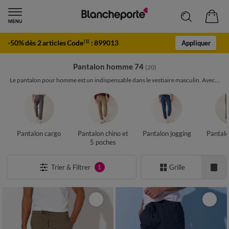
-50% dès 2 articles Code
:
899013
(1)
Appliquer
Pantalon homme 74
(20)
Le pantalon pour homme est un indispensable dans le vestiaire masculin. Avec...
Pantalon cargo
Pantalon chino et
Pantalon jogging
Pantalo
5 poches
Trier & Filtrer
Grille
1