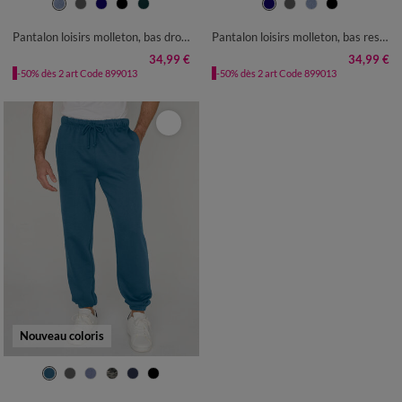
40/42
44/46
48/50
52/54
40/42
44/46
48/50
52/54
56/58
60/62
64/66
68/70
56/58
60/62
64/66
68/70
Pantalon loisirs molleton, bas droits
Pantalon loisirs molleton, bas resserrés
72/74
72/74
34,99 €
34,99 €
-50% dès 2 art Code 899013
-50% dès 2 art Code 899013
Nouveau coloris
36/38
40/42
44/46
48/50
52/54
56/58
60/62
64/66