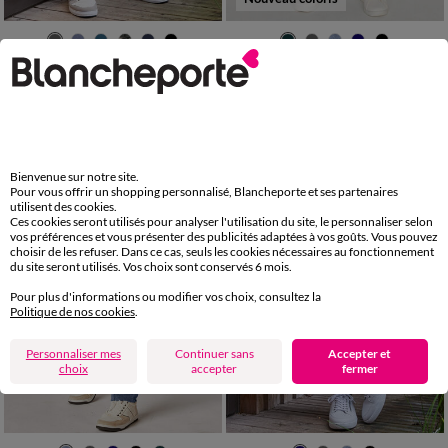
36/38
40/42
44/46
48/50
40/42
44/46
48/50
52/54
52/54
56/58
60/62
64/66
56/58
60/62
64/66
68/70
Pantalon jogging molleton bas élastiqué
Pantalon loisirs molleton, bas droits
68/70
72/74
72/74
32,49 €
34,99 €
*
-50% dès 2 art Code 899013
Bienvenue sur notre site.
Pour vous offrir un shopping personnalisé, Blancheporte et ses partenaires
utilisent des cookies.
Ces cookies seront utilisés pour analyser l'utilisation du site, le personnaliser selon
vos préférences et vous présenter des publicités adaptées à vos goûts. Vous pouvez
choisir de les refuser. Dans ce cas, seuls les cookies nécessaires au fonctionnement
du site seront utilisés. Vos choix sont conservés 6 mois.
Pour plus d'informations ou modifier vos choix, consultez la
Politique de nos cookies
.
Personnaliser mes
Continuer sans
Accepter et
choix
accepter
fermer