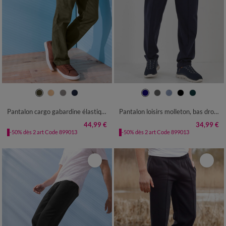
40/42
44/46
48/50
52/54
40/42
44/46
48/50
52/54
56/58
60/62
64/66
68/70
56/58
60/62
64/66
68/70
Pantalon cargo gabardine élastiqué
Pantalon loisirs molleton, bas droits
72/74
76/78
72/74
44,99 €
34,99 €
-50% dès 2 art Code 899013
-50% dès 2 art Code 899013