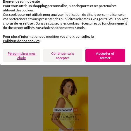
Retours gratuits en Point Relais®
Bienvenue sur notre site.
Pour vous offrir un shopping personnalisé, Blancheporte et ses partenaires
utilisent des cookies.
Paiement
Ces cookies seront utilisés pour analyser l'utilisation du site, le personnaliser selon
vos préférences et vous présenter des publicités adaptées à vos goûts. Vous pouvez
Carte 4 Etoiles
choisir de les refuser. Dans ce cas, seuls les cookies nécessaires au fonctionnement
du site seront utilisés. Vos choix sont conservés 6 mois.
(1) Offres et codes promos
Pour plus d'informations ou modifier vos choix, consultez la
Politique de nos cookies
.
Aide & conseils
Personnaliser mes
Continuer sans
Accepter et
choix
accepter
fermer
Blancheporte