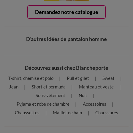
Demandez notre catalogue
D’autres idées de pantalon homme
Découvrez aussi chez Blancheporte
T-shirt, chemise et polo
Pull et gilet
Sweat
Jean
Short et bermuda
Manteau et veste
Sous-vêtement
Nuit
Pyjama et robe de chambre
Accessoires
Chaussettes
Maillot de bain
Chaussures