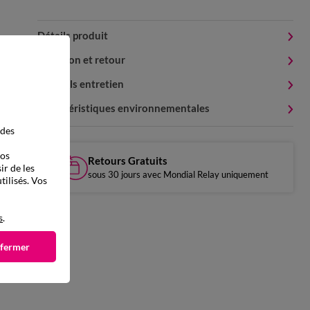
Détails produit
Livraison et retour
Conseils entretien
Caractéristiques environnementales
 des
vos
Retours Gratuits
ir de les
sous 30 jours avec Mondial Relay uniquement
tilisés. Vos
s
.
 fermer