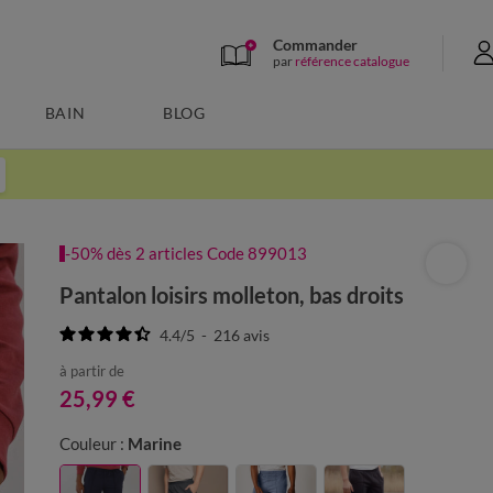
Commander
par
référence catalogue
BAIN
BLOG
-50% dès 2 articles Code 899013
Pantalon loisirs molleton, bas droits
4.4
/
5
-
216
avis
à partir de
25,99 €
Couleur :
Marine