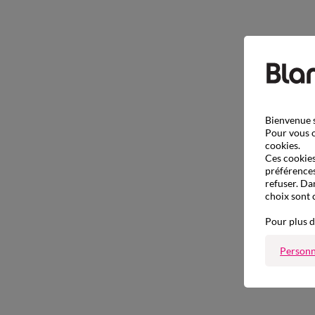
Bienvenue s
Pour vous o
cookies.
Ces cookies 
préférences
refuser. Da
choix sont 
Pour plus d
Personn