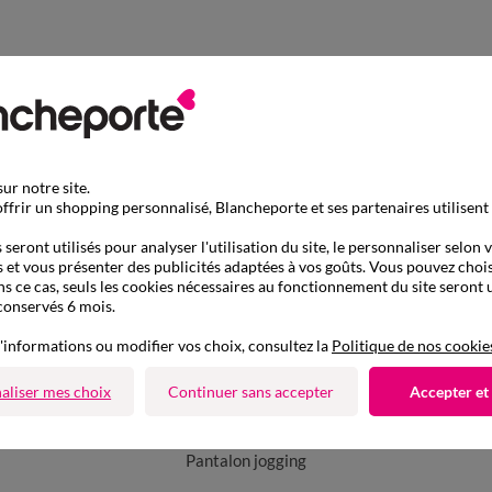
ur notre site.
ffrir un shopping personnalisé, Blancheporte et ses partenaires utilisent
seront utilisés pour analyser l'utilisation du site, le personnaliser selon 
 et vous présenter des publicités adaptées à vos goûts. Vous pouvez chois
ns ce cas, seuls les cookies nécessaires au fonctionnement du site seront u
conservés 6 mois.
'informations ou modifier vos choix, consultez la
Politique de nos cookie
aliser mes choix
Continuer sans accepter
Accepter et
D'autres idées de Pantalon jogging
Pantalon jogging