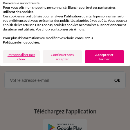
Bienvenue sur notre site.
Pour vous offrir un shopping personnalisé, Blancheporte et ses partenaires
Service clients
utilisent des cookies.
Ces cookies seront utilisés pour analyser l'utilisation du site, le personnaliser selon
par chat et par téléphone
vos préférences et vous présenter des publicités adaptées à vos goûts. Vous pouvez
de 8h00 à 20h00 du lundi au samedi
choisir de les refuser. Dans ce cas, seuls les cookies nécessaires au fonctionnement
du site seront utilisés. Vos choix sont conservés 6 mois.
Pour plus d'informations ou modifier vos choix, consultez la
11€ Offerts
Politique de nos cookies
.
en vous inscrivant à la newsletter
Personnaliser mes
Continuer sans
Accepter et
choix
accepter
fermer
dès 20€ d’achat
conditions dans votre email de confirmation
Ok
Téléchargez l’application