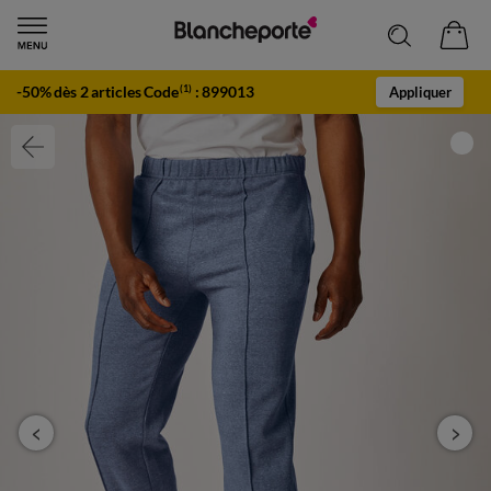
-50% dès 2 articles Code
:
899013
(1)
Appliquer