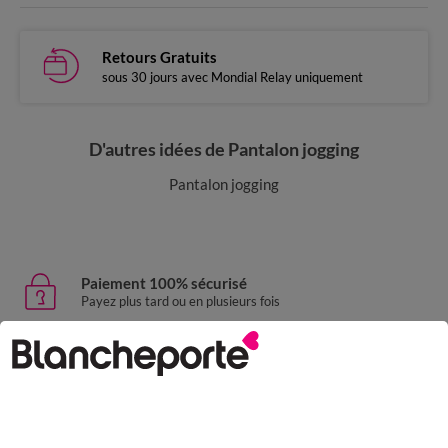
Retours Gratuits
sous 30 jours avec Mondial Relay uniquement
D'autres idées de Pantalon jogging
Pantalon jogging
Paiement 100% sécurisé
Payez plus tard ou en plusieurs fois
Livraison express
domicile, relais, consignes automatiques
Retours gratuits
sous 30 jours avec Mondial Relay uniquement