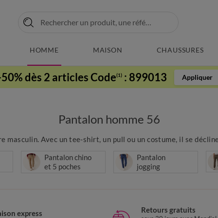
HOMME
MAISON
CHAUSSURES
-50% dès 2 articles Code
:
899013
(1)
Appliquer
Pantalon homme 56
 masculin. Avec un tee-shirt, un pull ou un costume, il se décline
Pantalon chino
Pantalon
et 5 poches
jogging
Retours gratuits
aison express