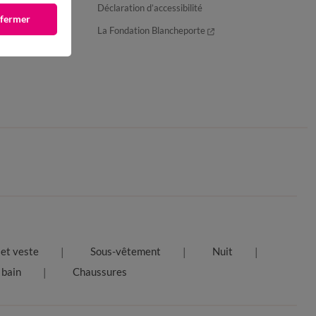
Déclaration d’accessibilité
 fermer
La Fondation Blancheporte
et veste
Sous-vêtement
Nuit
 bain
Chaussures