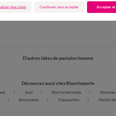
4 Etoiles
aliser mes choix
Continuer sans accepter
Accepter et
fres et codes promos
D’autres idées de pantalon homme
Découvrez aussi chez Blancheporte
eat
Jean
Short et bermuda
Manteau 
Accessoires
Chaussettes
Maillot de