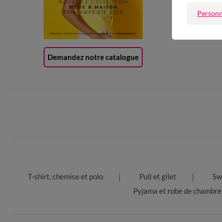
Carte 
Personn
(1) Of
Demandez notre catalogue
T-shirt, chemise et polo
Pull et gilet
Sw
Pyjama et robe de chambre