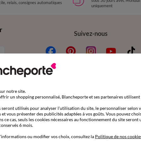
sous 30 jours avec Mondial
ile, relais, consignes automatiques
uniquement
r
Suivez-nous
ur notre site.
mande
Aide & conseils
ffrir un shopping personnalisé, Blancheporte et ses partenaires utilisent
nder par référence catalogue
Contactez-nous
seront utilisés pour analyser l'utilisation du site, le personnaliser selon 
 et vous présenter des publicités adaptées à vos goûts. Vous pouvez chois
son
Questions fréquentes
ns ce cas, seuls les cookies nécessaires au fonctionnement du site seront u
s gratuits en Point Relais®
Le blog Blancheporte
conservés 6 mois.
ent
Nos e-catalogues à consul
'informations ou modifier vos choix, consultez la
Politique de nos cookie