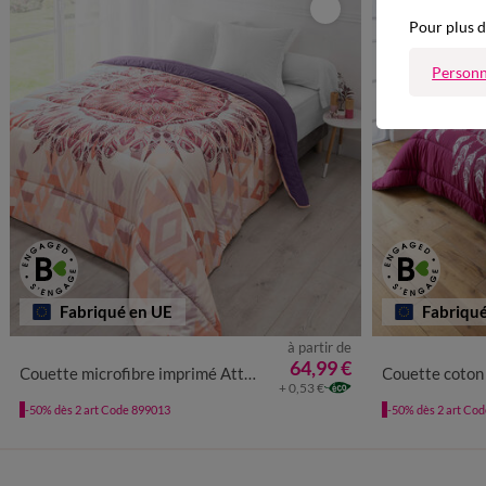
Pour plus d
Personn
Fabriqué en UE
Fabriqu
à partir de
64,99 €
Couette microfibre imprimé Attrape-rêves 400 g/m²
Couette coton i
+ 0,53 €
-50% dès 2 art Code 899013
-50% dès 2 art Co