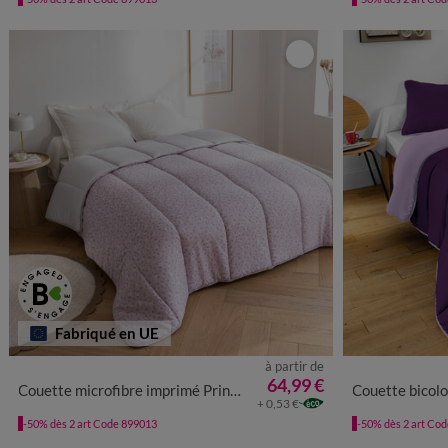
Fabriqué en UE
à partir de
64,99 €
Couette microfibre imprimé Printemps 400 g/m²
Couette bicolore
+ 0,53 €
-50% dès 2 art Code 899013
-50% dès 2 art Co