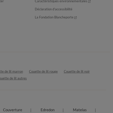
ter
Caractéristiques environnementales
Déclaration d’accessibilité
La Fondation Blancheporte
te de lit marron
Couette de lit rouge
Couette de lit noir
uette de lit autres
Couverture
Edredon
Matelas