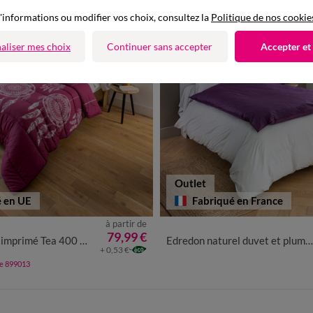
'informations ou modifier vos choix, consultez la
Politique de nos cookie
aliser mes choix
Continuer sans accepter
Accepter et
Outlet
é en UE
Fabriqué en France
à partir de
79,99 €
mprimé Tea 400 g/m²
Edredon naturel duvet et plumettes
+ 0,53 €
de 899013