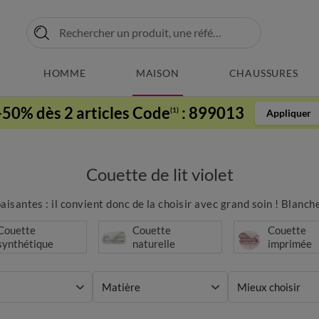
HOMME
MAISON
CHAUSSURES
-50% dès 2 articles Code
:
899013
(1)
Appliquer
Couette de lit violet
aisantes : il convient donc de la choisir avec grand soin ! Blan
Couette
Couette
Couette
synthétique
naturelle
imprimée
Matière
Mieux choisir