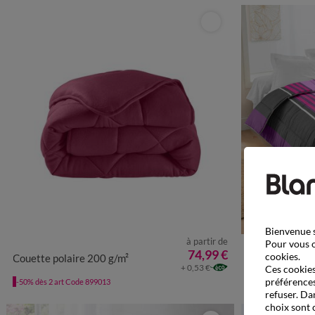
Fabriqu
Bienvenue s
à partir de
Pour vous o
74,99 €
cookies.
Couette polaire 200 g/m²
Couette coton imp
+ 0,53 €
Ces cookies 
préférences
-50% dès 2 art Code 899013
-50% dès 2 art Co
refuser. Da
choix sont 