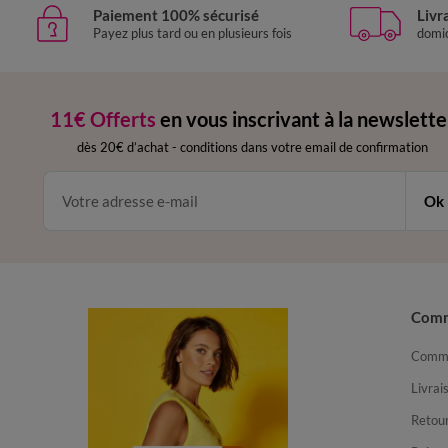
Paiement 100% sécurisé
Livr
Payez plus tard ou en plusieurs fois
domic
11€ Offerts
en vous inscrivant à la newslette
dès 20€ d’achat
-
conditions dans votre email de confirmation
Ok
Com
Comma
Livrai
Retour