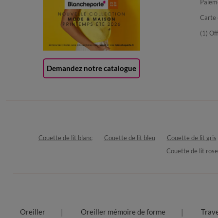
Paiem
Carte 
(1) Of
Demandez notre catalogue
Couette de lit blanc
Couette de lit bleu
Couette de lit gris
Couette de lit rose
Oreiller
Oreiller mémoire de forme
Trave