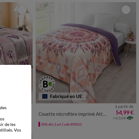
Fabriqué en UE
à partir de
à partir de
 des
69,99 €
*
54,99 €
Couette microfibre imprimé Attrape-rêves 200 g/m²
+ 0,53 €
+ 0,53 €
vos
ir de les
-50% dès 2 art Code 899013
tilisés. Vos