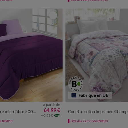
Fabriqué en UE
à partir de
64,99 €
 microfibre 500 g/m²
Couette coton imprimée Champêtre 400 g/m²
+ 0,53 €
de 899013
-50% dès 2 art Code 899013