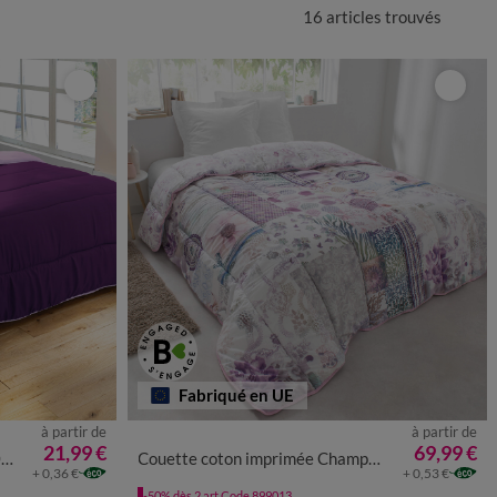
16 articles
trouvés
Fabriqué en UE
à partir de
à partir de
21,99 €
69,99 €
²
Couette coton imprimée Champêtre 200 g/m²
+ 0,36 €
+ 0,53 €
-50% dès 2 art Code 899013