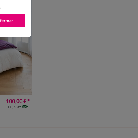
s
.
 fermer
100,00 €
*
+ 0,53 €