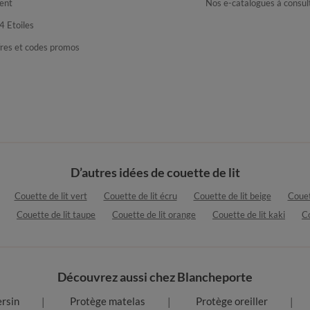
ent
Nos e-catalogues à consul
4 Etoiles
fres et codes promos
D’autres idées de couette de lit
Couette de lit vert
Couette de lit écru
Couette de lit beige
Couet
Couette de lit taupe
Couette de lit orange
Couette de lit kaki
Co
Découvrez aussi chez Blancheporte
rsin
Protège matelas
Protège oreiller