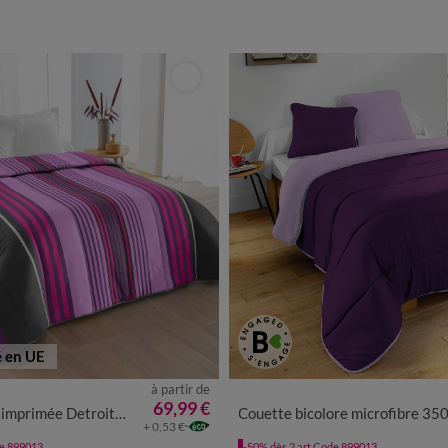
ien
Indice de chaleur
é en UE
à partir de
69,99 €
rimée Detroit 200 g/m²
Couette bicolore microfibre 350 g/m
+ 0,53 €
de 899013
-50% dès 2 art Code 899013