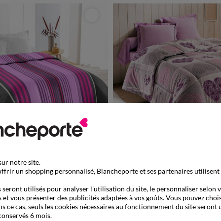
é en UE
Fabriqué en UE
ur notre site.
à partir de
ffrir un shopping personnalisé, Blancheporte et ses partenaires utilisent
79,99 €
rimée Detroit 400 g/m²
Couette coton imprimé Lovely 200 g/m²
+ 0,53 €
seront utilisés pour analyser l'utilisation du site, le personnaliser selon 
 et vous présenter des publicités adaptées à vos goûts. Vous pouvez chois
de 899013
ns ce cas, seuls les cookies nécessaires au fonctionnement du site seront u
conservés 6 mois.