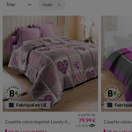
Dimensions
Trier
Garnissage
Entret
Violet
Fabriqué en UE
Fabriqu
à partir de
79,99 €
Couette coton imprimé Lovely 400 g/m²
Couette coton imp
+ 0,53 €
-50% dès 2 art Code 899013
-50% dès 2 art Co