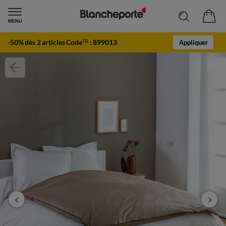
-50% dès 2 articles Code
:
899013
(1)
Appliquer