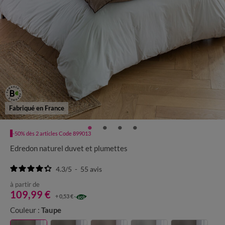
Fabriqué en France
-50% dès 2 articles Code 899013
Edredon naturel duvet et plumettes
4.3
/
5
-
55
avis
à partir de
109,99 €
+ 0,53 €
Couleur :
Taupe