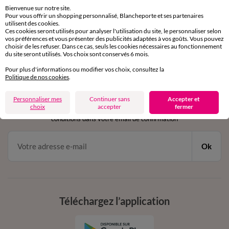
sous 30 jours avec Mondial Relay uniquement
Bienvenue sur notre site.
Pour vous offrir un shopping personnalisé, Blancheporte et ses partenaires
utilisent des cookies.
Service clients
Ces cookies seront utilisés pour analyser l'utilisation du site, le personnaliser selon
par chat et par téléphone
vos préférences et vous présenter des publicités adaptées à vos goûts. Vous pouvez
de 8h00 à 20h00 du lundi au samedi
choisir de les refuser. Dans ce cas, seuls les cookies nécessaires au fonctionnement
du site seront utilisés. Vos choix sont conservés 6 mois.
Pour plus d'informations ou modifier vos choix, consultez la
Politique de nos cookies
.
11€ Offerts
en vous inscrivant à la newsletter
Personnaliser mes
Continuer sans
Accepter et
choix
accepter
fermer
dès 20€ d’achat
conditions dans votre email de confirmation
Ok
Téléchargez l’application