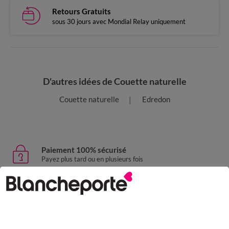
Retours Gratuits
sous 30 jours avec Mondial Relay uniquement
D'autres idées de Couette naturelle
Couette naturelle
Edredon
Paiement 100% sécurisé
Payez plus tard ou en plusieurs fois
Livraison express
domicile, relais, consignes automatiques
Retours gratuits