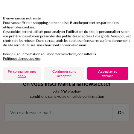
Livraison express
domicile, relais, consignes automatiques
Bienvenue sur notre site.
Retours gratuits
Pour vous offrir un shopping personnalisé, Blancheporte et ses partenaires
utilisent des cookies.
sous 30 jours avec Mondial Relay uniquement
Ces cookies seront utilisés pour analyser l'utilisation du site, le personnaliser selon
vos préférences et vous présenter des publicités adaptées à vos goûts. Vous pouvez
choisir de les refuser. Dans ce cas, seuls les cookies nécessaires au fonctionnement
Service clients
du site seront utilisés. Vos choix sont conservés 6 mois.
par chat et par téléphone
de 8h00 à 20h00 du lundi au samedi
Pour plus d'informations ou modifier vos choix, consultez la
Politique de nos cookies
.
Personnaliser mes
Continuer sans
Accepter et
11€ Offerts
choix
accepter
fermer
en vous inscrivant à la newsletter
dès 20€ d’achat
conditions dans votre email de confirmation
Ok