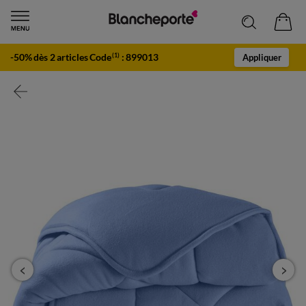
-50% dès 2 articles Code
:
899013
(1)
Appliquer