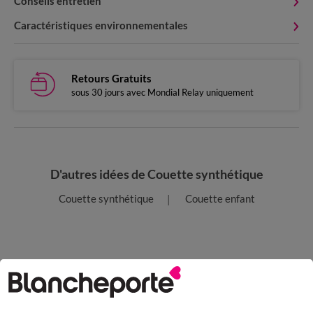
Conseils entretien
Caractéristiques environnementales
Retours Gratuits
sous 30 jours avec Mondial Relay uniquement
D'autres idées de Couette synthétique
Couette synthétique
Couette enfant
Paiement 100% sécurisé
Payez plus tard ou en plusieurs fois