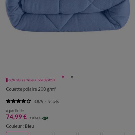
-50% dès 2 articles Code 899013
Couette polaire 200 g/m²
3.8
/
5
-
9
avis
à partir de
74,99 €
+ 0,53 €
Couleur :
Bleu