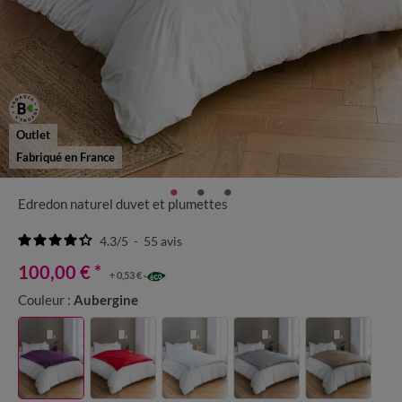
Outlet
Fabriqué en France
Edredon naturel duvet et plumettes
4.3
/
5
-
55
avis
100,00 €
*
+ 0,53 €
Couleur :
Aubergine