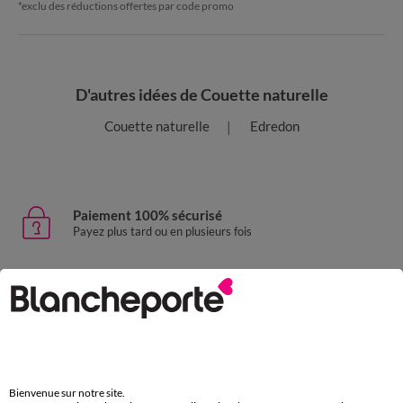
*exclu des réductions offertes par code promo
D'autres idées de Couette naturelle
Couette naturelle
Edredon
Paiement 100% sécurisé
Payez plus tard ou en plusieurs fois
Livraison express
domicile, relais, consignes automatiques
Retours gratuits
sous 30 jours avec Mondial Relay uniquement
Bienvenue sur notre site.
Service clients