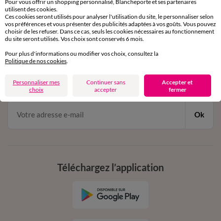
Pour vous offrir un shopping personnalisé, Blancheporte et ses partenaires
par chat et par téléphone
utilisent des cookies.
de 8h00 à 20h00 du lundi au samedi
Ces cookies seront utilisés pour analyser l'utilisation du site, le personnaliser selon
vos préférences et vous présenter des publicités adaptées à vos goûts. Vous pouvez
choisir de les refuser. Dans ce cas, seuls les cookies nécessaires au fonctionnement
du site seront utilisés. Vos choix sont conservés 6 mois.
11€ Offerts
Pour plus d'informations ou modifier vos choix, consultez la
Politique de nos cookies
.
en vous inscrivant à la newsletter
dès 20€ d’achat
Personnaliser mes
Continuer sans
Accepter et
conditions dans votre email de confirmation
choix
accepter
fermer
Ok
Téléchargez l’application