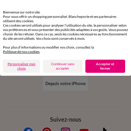
Bienvenue sur notre site.
Ok
Pour vous offrir un shopping personnalisé, Blancheporte et ses partenaires
utilisent des cookies.
Ces cookies seront utilisés pour analyser l'utilisation du site, le personnaliser selon
vos préférences et vous présenter des publicités adaptées à vos goûts. Vous pouvez
choisir de les refuser. Dans ce cas, seuls les cookies nécessaires au fonctionnement
du site seront utilisés. Vos choix sont conservés 6 mois.
Téléchargez l’application
Pour plus d'informations ou modifier vos choix, consultez la
Politique de nos cookies
.
Personnaliser mes
Continuer sans
Accepter et
choix
accepter
fermer
Depuis votre iPhone
Suivez-nous