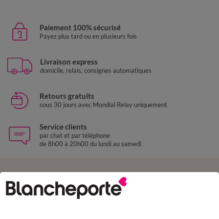
Paiement 100% sécurisé
Payez plus tard ou en plusieurs fois
Livraison express
domicile, relais, consignes automatiques
Retours gratuits
sous 30 jours avec Mondial Relay uniquement
Service clients
par chat et par téléphone
de 8h00 à 20h00 du lundi au samedi
11€ Offerts
en vous inscrivant à la newsletter
dès 20€ d’achat
conditions dans votre email de confirmation