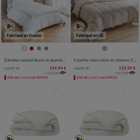
Fabriqué en France
Fabriqué en UE
Édredon naturel duvet et plumettes qualité prestige
Couette relax coton et chanvre 350g/m²
199,99 €
139,99 €
à partir de
à partir de
+ 0,53 €
+ 0,53 €
-50% dès 2 art Code 899013
-50% dès 2 art Code 899013