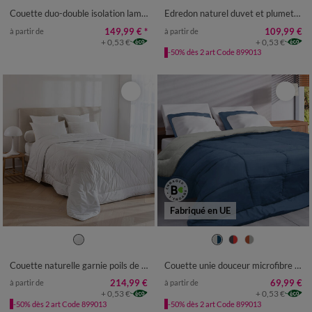
Couette duo-double isolation lama 2x200 g/m²
Edredon naturel duvet et plumettes
149,99 €
*
109,99 €
à partir de
à partir de
+ 0,53 €
+ 0,53 €
-50% dès 2 art Code 899013
Fabriqué en UE
Couette naturelle garnie poils de chameau
Couette unie douceur microfibre réversible 400g/m²
214,99 €
69,99 €
à partir de
à partir de
+ 0,53 €
+ 0,53 €
-50% dès 2 art Code 899013
-50% dès 2 art Code 899013