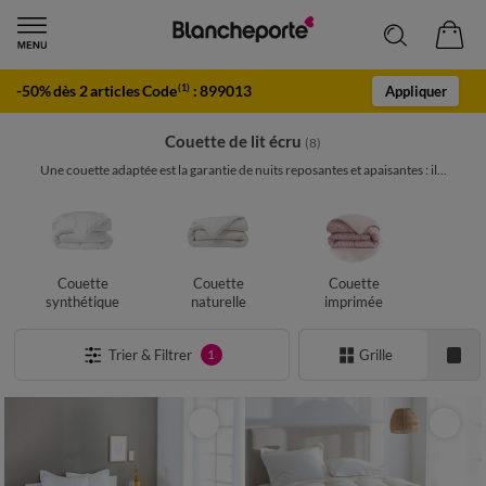
-50% dès 2 articles Code
:
899013
(1)
Appliquer
Couette de lit écru
(8)
Une couette adaptée est la garantie de nuits reposantes et apaisantes : il...
Couette
Couette
Couette
synthétique
naturelle
imprimée
Trier & Filtrer
Grille
1