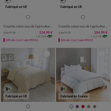
Fabriqué en UE
Fabriqué en UE
COUETTE 1 PERS : 140X200
COUETTE 1 PERS : 140X200
CM
CM
Couette coton issu de l'agriculture biologique 350 g/m²
Couette coton issu de l'agriculture biologique 250 g/m²
COUETTE 1-2 PERS :
COUETTE 1-2 PERS :
200X200CM
200X200CM
124,99 €
104,99 €
à partir de
à partir de
+ 0,53 €
+ 0,53 €
COUETTE 2 PERS :
COUETTE 2 PERS :
-50% dès 2 art Code 899013
-50% dès 2 art Code 899013
240X220CM
240X220CM
COUETTE 2 PERS :
COUETTE 2 PERS :
260X240CM
260X240CM
Fabriqué en UE
Fabriqué en France