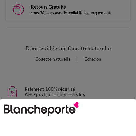
Retours Gratuits
sous 30 jours avec Mondial Relay uniquement
D'autres idées de Couette naturelle
Couette naturelle
Edredon
Paiement 100% sécurisé
Payez plus tard ou en plusieurs fois
Livraison express
domicile, relais, consignes automatiques
Retours gratuits