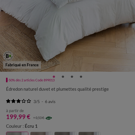
Fabriqué en France
-50% dès 2 articles Code 899013
Édredon naturel duvet et plumettes qualité prestige
3
/
5
-
6
avis
à partir de
199,99 €
+ 0,53 €
Couleur :
Écru 1