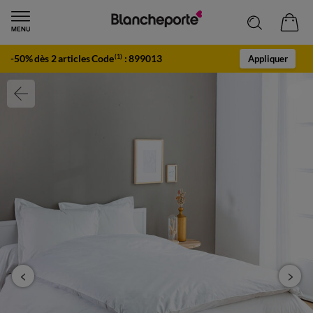
-50% dès 2 articles Code
:
899013
(1)
Appliquer