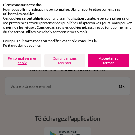
sous 30 jours avec Mondial Relay uniquement
Bienvenue sur notre site.
Pour vous offrir un shopping personnalisé, Blancheporte et ses partenaires
utilisent des cookies.
Service clients
Ces cookies seront utilisés pour analyser l'utilisation du site, le personnaliser selon
par chat et par téléphone
vos préférences et vous présenter des publicités adaptées à vos goûts. Vous pouvez
de 8h00 à 20h00 du lundi au samedi
choisir de les refuser. Dans ce cas, seuls les cookies nécessaires au fonctionnement
du site seront utilisés. Vos choix sont conservés 6 mois.
Pour plus d'informations ou modifier vos choix, consultez la
Politique de nos cookies
.
11€ Offerts
en vous inscrivant à la newsletter
Personnaliser mes
Continuer sans
Accepter et
choix
accepter
fermer
dès 20€ d’achat
conditions dans votre email de confirmation
Ok
Téléchargez l’application