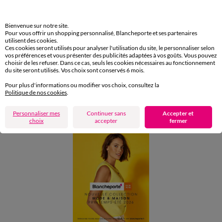
Retours gratuits en Point Relais®
Paiement
Bienvenue sur notre site.
Pour vous offrir un shopping personnalisé, Blancheporte et ses partenaires
Carte 4 Etoiles
utilisent des cookies.
Ces cookies seront utilisés pour analyser l'utilisation du site, le personnaliser selon
(1) Offres et codes promos
vos préférences et vous présenter des publicités adaptées à vos goûts. Vous pouvez
choisir de les refuser. Dans ce cas, seuls les cookies nécessaires au fonctionnement
du site seront utilisés. Vos choix sont conservés 6 mois.
Aide & conseils
Pour plus d'informations ou modifier vos choix, consultez la
Politique de nos cookies
.
Blancheporte
Personnaliser mes
Continuer sans
Accepter et
choix
accepter
fermer