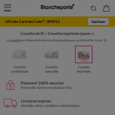
-50% dès 2 articles Code
:
899013
(1)
Appliquer
Couette de lit
>
Couette imprimée jaune
(0)
La
couette
est l'élément de literie indispensable pour se réchauffer la nuit. Si...
Couette
Couette
Couette
synthétique
naturelle
imprimée
Paiement 100% sécurisé
Payez plus tard ou en plusieurs fois
Livraison express
domicile, relais, consignes automatiques