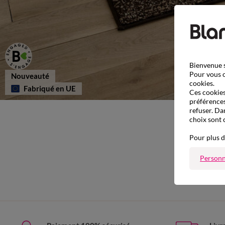
Bienvenue s
Pour vous o
Nouveauté
cookies.
Fabriqué en UE
Ces cookies 
préférences
refuser. Da
choix sont 
Pour plus d
Personn