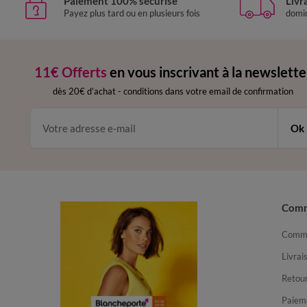
Paiement 100% sécurisé
Livr
Payez plus tard ou en plusieurs fois
domic
11€ Offerts
en vous inscrivant à la newslette
dès 20€ d’achat
-
conditions dans votre email de confirmation
Ok
Com
Comma
Livrai
Retour
Paiem