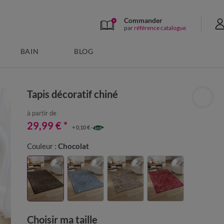
Commander
par
référence catalogue
BAIN
BLOG
Tapis décoratif chiné
à partir de
29,99 €
*
+ 0,10 €
Couleur :
Chocolat
Choisir ma taille