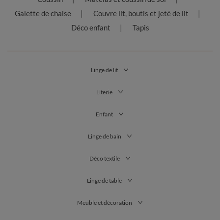
Galette de chaise
Couvre lit, boutis et jeté de lit
Déco enfant
Tapis
Linge de lit
Literie
Enfant
Linge de bain
Déco textile
Linge de table
Meuble et décoration