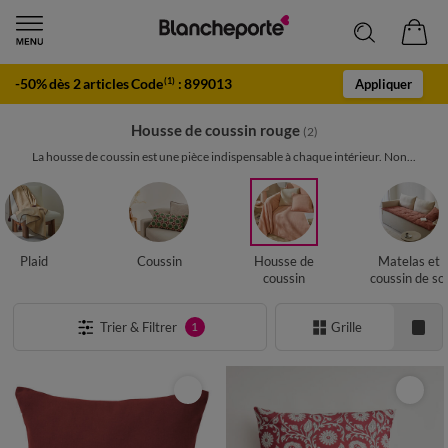
-50% dès 2 articles Code
:
899013
(1)
Appliquer
Housse de coussin rouge
(2)
La housse de coussin est une pièce indispensable à chaque intérieur. Non...
Plaid
Coussin
Housse de
Matelas et
coussin
coussin de sol
Trier & Filtrer
Grille
1