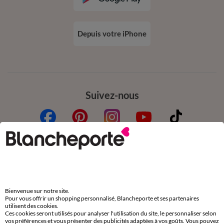
Depuis votre iPhone
Suivez-nous
Commande
Commander par référence catalogue
Bienvenue sur notre site.
Livraison
Pour vous offrir un shopping personnalisé, Blancheporte et ses partenaires
utilisent des cookies.
Retours gratuits en Point Relais®
Ces cookies seront utilisés pour analyser l'utilisation du site, le personnaliser selon
vos préférences et vous présenter des publicités adaptées à vos goûts. Vous pouvez
Paiement