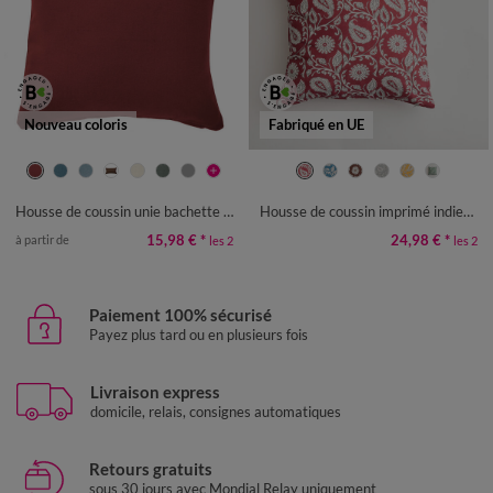
Nouveau coloris
Fabriqué en UE
Housse de coussin unie bachette - lot de 2
Housse de coussin imprimé indien - lot de 2
15,98 €
*
24,98 €
*
à partir de
les 2
les 2
Paiement 100% sécurisé
Payez plus tard ou en plusieurs fois
Livraison express
domicile, relais, consignes automatiques
Retours gratuits
sous 30 jours avec Mondial Relay uniquement