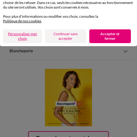
choisir de les refuser. Dans ce cas, seuls les cookies nécessaires au fonctionnement
du site seront utilisés. Vos choix sont conservés 6 mois.
Carte 4 Etoiles
Pour plus d'informations ou modifier vos choix, consultez la
(1) Offres et codes promos
Politique de nos cookies
.
Aide & conseils
Personnaliser mes
Continuer sans
Accepter et
choix
accepter
fermer
Blancheporte