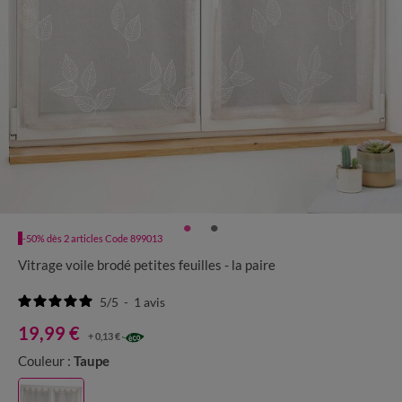
-50% dès 2 articles Code 899013
Vitrage voile brodé petites feuilles - la paire
5
/
5
-
1
avis
19,99 €
+ 0,13 €
Couleur :
Taupe