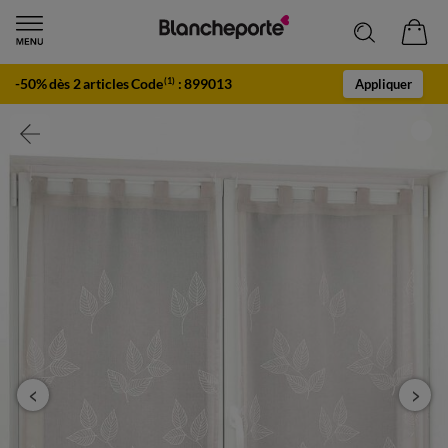
-50% dès 2 articles Code
:
899013
(1)
Appliquer