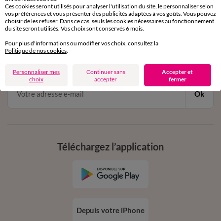
Ces cookies seront utilisés pour analyser l'utilisation du site, le personnaliser selon
vos préférences et vous présenter des publicités adaptées à vos goûts. Vous pouvez
choisir de les refuser. Dans ce cas, seuls les cookies nécessaires au fonctionnement
du site seront utilisés. Vos choix sont conservés 6 mois.
11€ Offerts
Pour plus d'informations ou modifier vos choix, consultez la
en vous inscrivant à la newsletter
Politique de nos cookies
.
dès 20€ d’achat
conditions dans votre email de confirmation
Personnaliser mes
Continuer sans
Accepter et
choix
accepter
fermer
Ok
Téléchargez l’application
Depuis votre iPhone