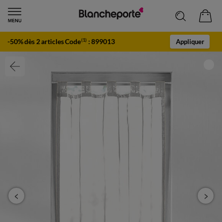
-50% dès 2 articles Code
:
899013
(1)
Appliquer