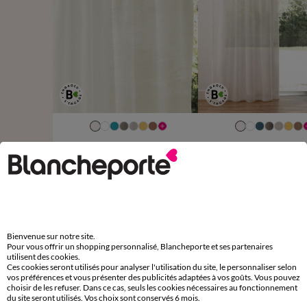
Panneau voile uni finition galon fronceur
Panneau voile uni finition 
12,99 €
à partir de
à partir de
+ 0,13 €
+ 0,
-50% dès 2 art Code 899013
-50% dès 2 art Code 899013
Bienvenue sur notre site.
Pour vous offrir un shopping personnalisé, Blancheporte et ses partenaires
D'autres idées de Vitrage
utilisent des cookies.
Ces cookies seront utilisés pour analyser l'utilisation du site, le personnaliser selon
Vitrage
vos préférences et vous présenter des publicités adaptées à vos goûts. Vous pouvez
choisir de les refuser. Dans ce cas, seuls les cookies nécessaires au fonctionnement
du site seront utilisés. Vos choix sont conservés 6 mois.