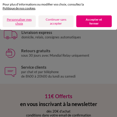
Pour plus d'informations ou modifier vos choix, consultez la
Politique de nos cookies
.
Paiement 100% sécurisé
Payez plus tard ou en plusieurs fois
Personnaliser mes
Continuer sans
Accepter et
choix
accepter
fermer
Livraison express
domicile, relais, consignes automatiques
Retours gratuits
sous 30 jours avec Mondial Relay uniquement
Service clients
par chat et par téléphone
de 8h00 à 20h00 du lundi au samedi
11€ Offerts
en vous inscrivant à la newsletter
dès 20€ d’achat
conditions dans votre email de confirmation