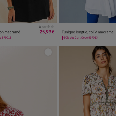
à partir de
/40
42/44
46/48
50
52
54
38
40
42
44
46
48
50
25,99 €
ron macramé
Tunique longue, col V macramé
de 899013
-50% dès 2 art Code 899013