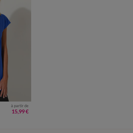
à partir de
50
52
54
15,99 €