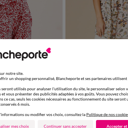
36
38
40
42
44
46
48
50
Tunique col tunisien brodé, imprimé fleur
-50% dès 2 art Code 899013
ur notre site.
ffrir un shopping personnalisé, Blancheporte et ses partenaires utilisent
seront utilisés pour analyser l'utilisation du site, le personnaliser selon 
 et vous présenter des publicités adaptées à vos goûts. Vous pouvez chois
ns ce cas, seuls les cookies nécessaires au fonctionnement du site seront u
conservés 6 mois.
'informations ou modifier vos choix, consultez la
Politique de nos cookie
aliser mes choix
Continuer sans accepter
Accepter et