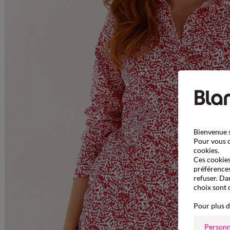
Bienvenue s
Pour vous o
cookies.
Ces cookies 
préférences
refuser. Da
choix sont 
Pour plus d
Personn