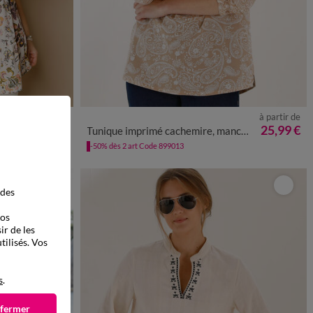
à partir de
à partir de
52
54
56
58
36
38
40
42
44
46
48
50
52
54
56
58
35,99 €
25,99 €
i
Tunique imprimé cachemire, manches retroussables
-50% dès 2 art Code 899013
 des
vos
ir de les
tilisés. Vos
s
.
 fermer