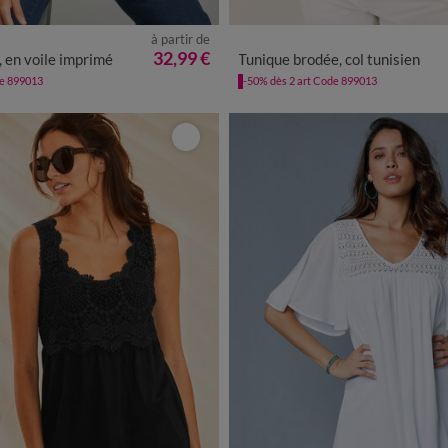
à partir de
2
44
46
48
50
52
54
56
58
36
38
40
42
44
46
48
5
32,99 €
 en voile imprimé
Tunique brodée, col tunisien
de 899013
-50% dès 2 art Code 899013