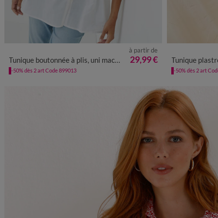
à partir de
38
40
42
44
46
48
50
52
54
56
34/36
38
29,99 €
Tunique boutonnée à plis, uni macramé
Tunique plast
-50% dès 2 art Code 899013
-50% dès 2 art Co