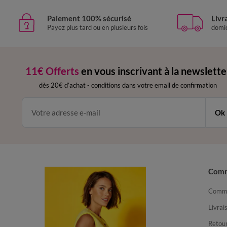
Paiement 100% sécurisé
Livr
Payez plus tard ou en plusieurs fois
domic
11€ Offerts
en vous inscrivant à la newslette
dès 20€ d’achat
-
conditions dans votre email de confirmation
Ok
Com
Comma
Livrai
Retour