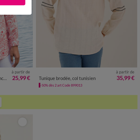
à partir de
à partir de
52
54
56
58
36
38
40
42
44
46
48
50
52
54
56
25,99 €
35,99 €
les
Tunique brodée, col tunisien
-50% dès 2 art Code 899013