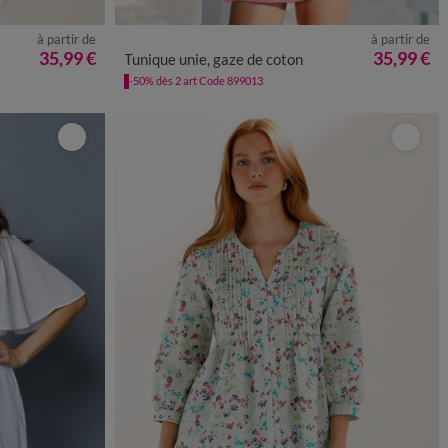
à partir de
à partir de
0
52
54
56
36
38
40
42
44
46
48
50
52
54
35,99 €
35,99 €
Tunique unie, gaze de coton
-50% dès 2 art Code 899013