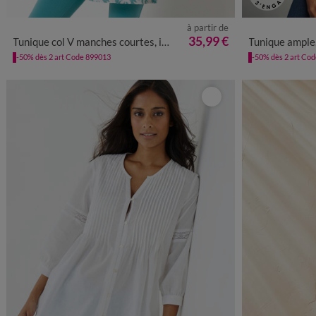
à partir de
34/36
38/40
42/44
46/48
50
52
54
56
36
38
40
4
35,99 €
Tunique col V manches courtes, imprimé palmiers
Tunique ample,
-50% dès 2 art Code 899013
-50% dès 2 art Co