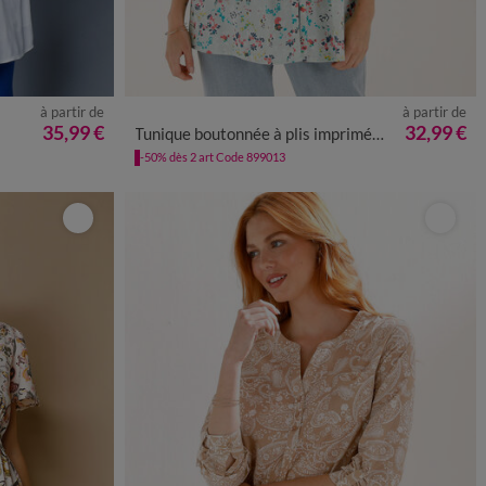
à partir de
à partir de
52
54
56
38
40
42
44
46
48
50
52
54
56
35,99 €
32,99 €
Tunique boutonnée à plis imprimé fleuri
-50% dès 2 art Code 899013