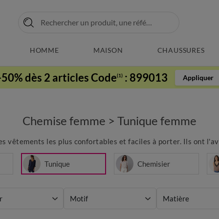
HOMME
MAISON
CHAUSSURES
-50% dès 2 articles Code
:
899013
(1)
Appliquer
Chemise femme
>
Tunique femme
 vêtements les plus confortables et faciles à porter. Ils ont l'a
Tunique
Chemisier
r
Motif
Matière