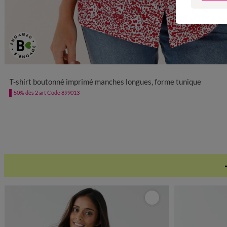
34/36
38/40
42/44
46/48
50
52
5
T-shirt boutonné imprimé manches longues, forme tunique
-50% dès 2 art Code 899013