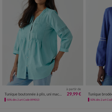
à partir de
38
40
42
44
46
48
50
52
54
56
36
38
40
29,99 €
Tunique boutonnée à plis, uni macramé
Tunique brodée
-50% dès 2 art Code 899013
-50% dès 2 art Co