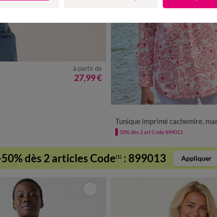
à partir de
4
56
27,99 €
36
38
40
42
44
46
48
50
Tunique imprimé cachemire, manches retroussab
-50% dès 2 art Code 899013
-50% dès 2 articles Code
:
899013
(1)
Appliquer