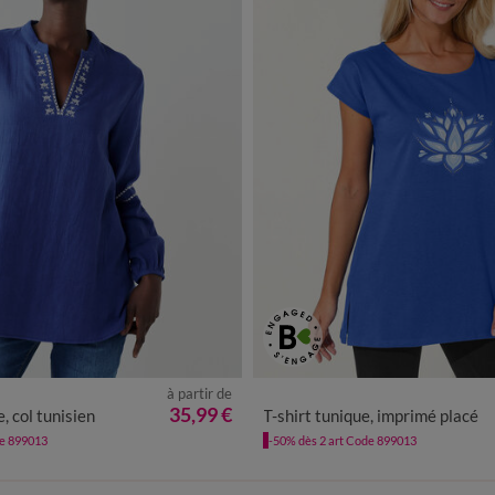
à partir de
42
44
46
48
50
52
54
56
34/36
38/40
42/44
46/48
35,99 €
, col tunisien
T-shirt tunique, imprimé placé
de 899013
-50% dès 2 art Code 899013