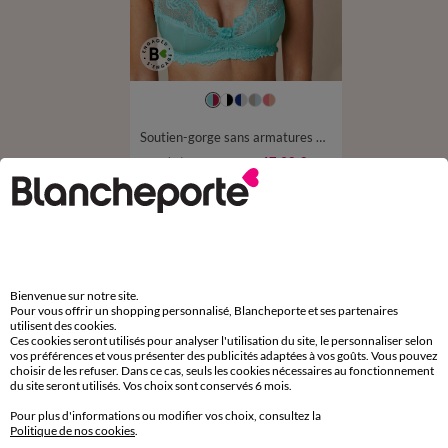
Soutien-gorge sans armatures Cerignola - lot de 2
47,98 €
à partir de
les 2
-50% dès 2 art Code 899013
D'autres idées de Soutien-gorge avec armatures
Bienvenue sur notre site.
Soutien-gorge avec armatures
Pour vous offrir un shopping personnalisé, Blancheporte et ses partenaires
utilisent des cookies.
Ces cookies seront utilisés pour analyser l'utilisation du site, le personnaliser selon
vos préférences et vous présenter des publicités adaptées à vos goûts. Vous pouvez
choisir de les refuser. Dans ce cas, seuls les cookies nécessaires au fonctionnement
du site seront utilisés. Vos choix sont conservés 6 mois.
Paiement 100% sécurisé
Pour plus d'informations ou modifier vos choix, consultez la
Payez plus tard ou en plusieurs fois
Politique de nos cookies
.