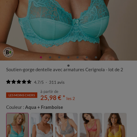
Soutien-gorge dentelle avec armatures Cerignola - lot de 2
4.7
/
5
-
311
avis
à partir de
LES MOINS CHERS
25,98 €
*
les 2
Couleur :
Aqua + Framboise