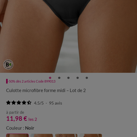
-50% dès 2 articles Code 899013
Culotte microfibre forme midi – Lot de 2
4.5
/
5
-
95
avis
à partir de
11,98 €
les 2
Couleur :
Noir