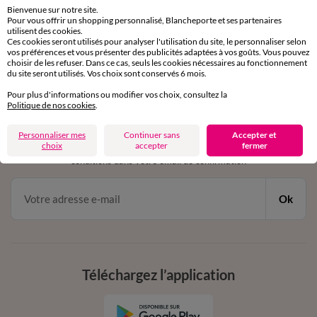
Bienvenue sur notre site.
Pour vous offrir un shopping personnalisé, Blancheporte et ses partenaires
Service clients
utilisent des cookies.
Ces cookies seront utilisés pour analyser l'utilisation du site, le personnaliser selon
par chat et par téléphone
vos préférences et vous présenter des publicités adaptées à vos goûts. Vous pouvez
de 8h00 à 20h00 du lundi au samedi
choisir de les refuser. Dans ce cas, seuls les cookies nécessaires au fonctionnement
du site seront utilisés. Vos choix sont conservés 6 mois.
Pour plus d'informations ou modifier vos choix, consultez la
Politique de nos cookies
.
11€ Offerts
en vous inscrivant à la newsletter
Personnaliser mes
Continuer sans
Accepter et
choix
accepter
fermer
dès 20€ d’achat
conditions dans votre email de confirmation
Ok
Téléchargez l’application