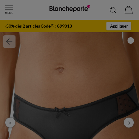
-50% dès 2 articles Code
:
899013
(1)
Appliquer