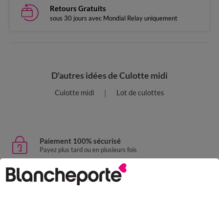
Retours Gratuits
sous 30 jours avec Mondial Relay uniquement
D'autres idées de Culotte midi
Culotte midi
Lot de culottes
Paiement 100% sécurisé
Payez plus tard ou en plusieurs fois
Livraison express
domicile, relais, consignes automatiques
Retours gratuits
sous 30 jours avec Mondial Relay uniquement