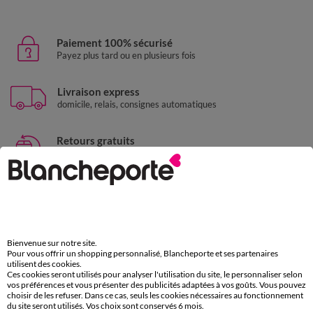
Paiement 100% sécurisé
Payez plus tard ou en plusieurs fois
Livraison express
domicile, relais, consignes automatiques
Retours gratuits
sous 30 jours avec Mondial Relay uniquement
Service clients
par chat et par téléphone
de 8h00 à 20h00 du lundi au samedi
Bienvenue sur notre site.
Pour vous offrir un shopping personnalisé, Blancheporte et ses partenaires
11€ Offerts
utilisent des cookies.
Ces cookies seront utilisés pour analyser l'utilisation du site, le personnaliser selon
en vous inscrivant à la newsletter
vos préférences et vous présenter des publicités adaptées à vos goûts. Vous pouvez
choisir de les refuser. Dans ce cas, seuls les cookies nécessaires au fonctionnement
dès 20€ d’achat
du site seront utilisés. Vos choix sont conservés 6 mois.