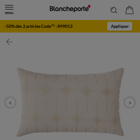
-50% dès 2 articles Code
:
899013
(1)
Appliquer