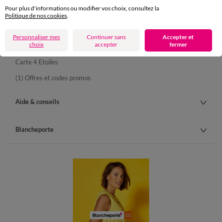
Pour plus d'informations ou modifier vos choix, consultez la
Livraison
Politique de nos cookies
.
Retours gratuits en Point Relais®
Personnaliser mes
Continuer sans
Accepter et
choix
accepter
fermer
Paiement
Carte 4 Etoiles
(1) Offres et codes promos
Aide & conseils
Blancheporte