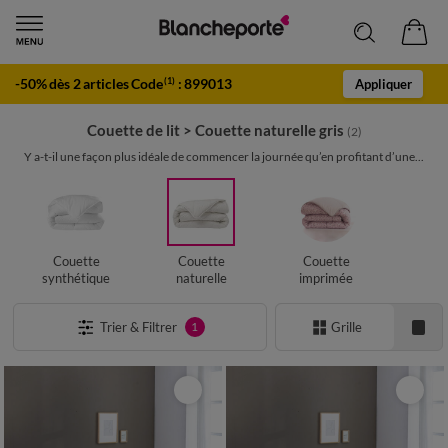
-50% dès 2 articles Code
:
899013
(1)
Appliquer
Couette de lit
>
Couette naturelle gris
(2)
Y a-t-il une façon plus idéale de commencer la journée qu’en profitant d’une...
Couette
Couette
Couette
synthétique
naturelle
imprimée
Trier & Filtrer
Grille
1