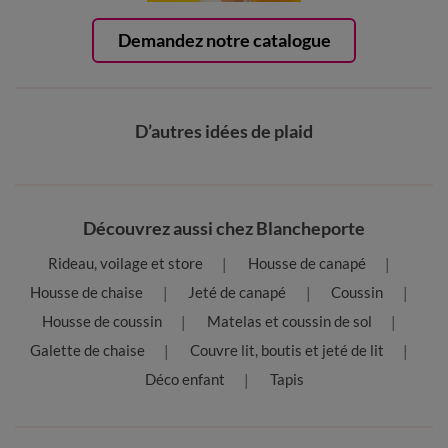
Demandez notre catalogue
D’autres idées de plaid
Découvrez aussi chez Blancheporte
Rideau, voilage et store
Housse de canapé
Housse de chaise
Jeté de canapé
Coussin
Housse de coussin
Matelas et coussin de sol
Galette de chaise
Couvre lit, boutis et jeté de lit
Déco enfant
Tapis