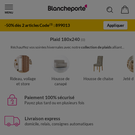
-50% dès 2 articles Code
:
899013
(1)
Appliquer
Plaid 180x240
(0)
Réchauffez vos soirées hivernales avec notre
collection de plaids
alliant...
Rideau, voilage
Housse de
Housse de chaise
Jeté d
et store
canapé
Paiement 100% sécurisé
Payez plus tard ou en plusieurs fois
Livraison express
domicile, relais, consignes automatiques