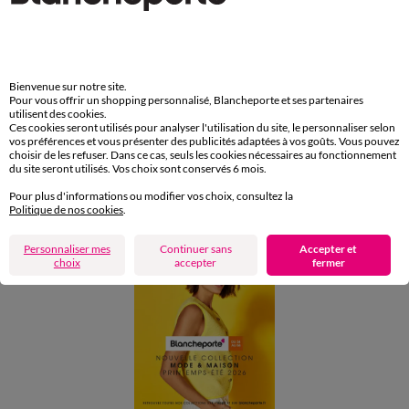
Retours gratuits en Point Relais®
Paiement
Carte 4 Etoiles
Bienvenue sur notre site.
(1) Offres et codes promos
Pour vous offrir un shopping personnalisé, Blancheporte et ses partenaires
utilisent des cookies.
Ces cookies seront utilisés pour analyser l'utilisation du site, le personnaliser selon
Aide & conseils
vos préférences et vous présenter des publicités adaptées à vos goûts. Vous pouvez
choisir de les refuser. Dans ce cas, seuls les cookies nécessaires au fonctionnement
du site seront utilisés. Vos choix sont conservés 6 mois.
Blancheporte
Pour plus d'informations ou modifier vos choix, consultez la
Politique de nos cookies
.
Personnaliser mes
Continuer sans
Accepter et
choix
accepter
fermer