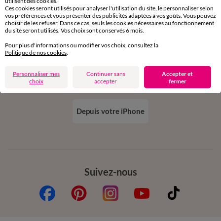
utilisent des cookies.
Ces cookies seront utilisés pour analyser l'utilisation du site, le personnaliser selon
vos préférences et vous présenter des publicités adaptées à vos goûts. Vous pouvez
choisir de les refuser. Dans ce cas, seuls les cookies nécessaires au fonctionnement
du site seront utilisés. Vos choix sont conservés 6 mois.
Pour plus d'informations ou modifier vos choix, consultez la
Téléchargez l’application
Politique de nos cookies
.
Personnaliser mes
Continuer sans
Accepter et
choix
accepter
fermer
Depuis votre iPhone
Suivez-nous