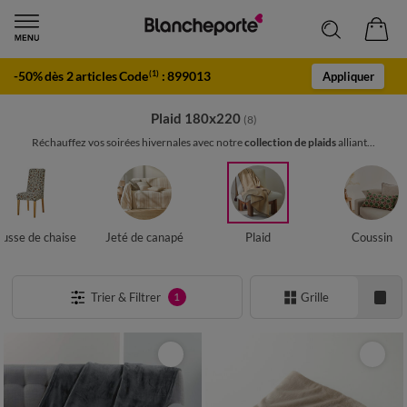
-50% dès 2 articles Code
:
899013
(1)
Appliquer
Plaid 180x220
(8)
Réchauffez vos soirées hivernales avec notre
collection de plaids
alliant...
usse de chaise
Jeté de canapé
Plaid
Coussin
Trier & Filtrer
Grille
1