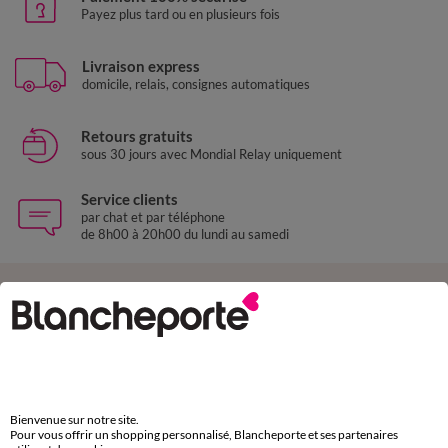
Payez plus tard ou en plusieurs fois
Livraison express
domicile, relais, consignes automatiques
Retours gratuits
sous 30 jours avec Mondial Relay uniquement
Service clients
par chat et par téléphone
de 8h00 à 20h00 du lundi au samedi
11€ Offerts
en vous inscrivant à la newsletter
dès 20€ d’achat
conditions dans votre email de confirmation
Bienvenue sur notre site.
Pour vous offrir un shopping personnalisé, Blancheporte et ses partenaires
Ok