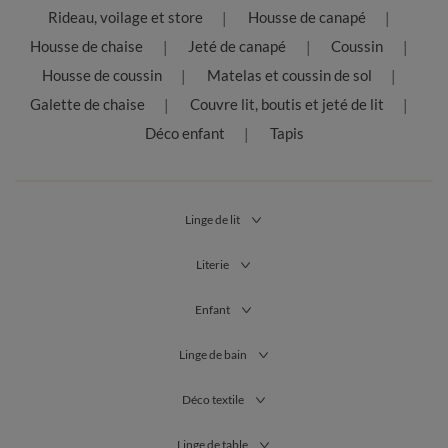
Rideau, voilage et store
Housse de canapé
Housse de chaise
Jeté de canapé
Coussin
Housse de coussin
Matelas et coussin de sol
Galette de chaise
Couvre lit, boutis et jeté de lit
Déco enfant
Tapis
Linge de lit
Literie
Enfant
Linge de bain
Déco textile
Linge de table