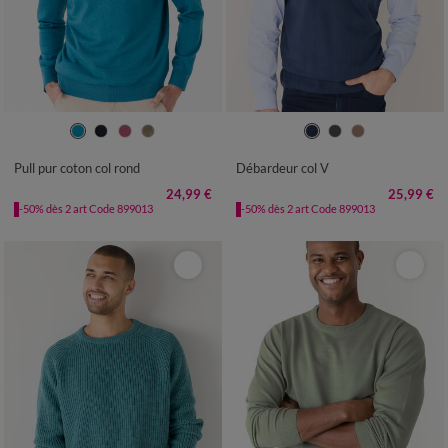
S
M
L
XL
XXL
3XL
4XL
S
M
L
XL
XXL
3XL
4XL
Pull pur coton col rond
Débardeur col V
24,99 €
25,99 €
-50% dès 2 art Code 899013
-50% dès 2 art Code 899013