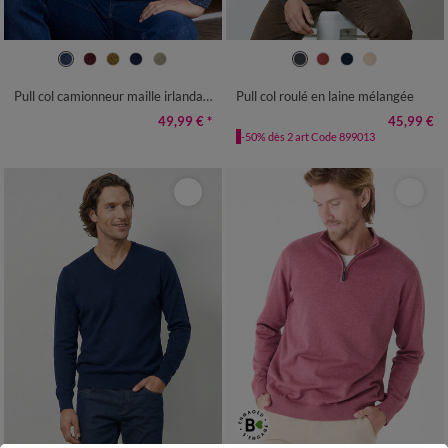
S
M
L
XL
XXL
3XL
4XL
S
M
L
XL
XXL
3XL
Pull col camionneur maille irlandaise
Pull col roulé en laine mélangée
49,99 €
*
45,99 €
-50% dès 2 art Code 899013