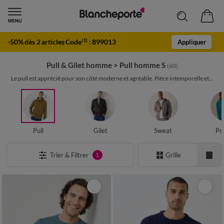
-50% dès 2 articles Code
:
899013
(1)
Appliquer
Pull & Gilet homme
>
Pull homme S
(60)
Le pull est apprécié pour son côté moderne et agréable. Pièce intemporelle et...
Pull
Gilet
Sweat
Po
Trier & Filtrer
Grille
1