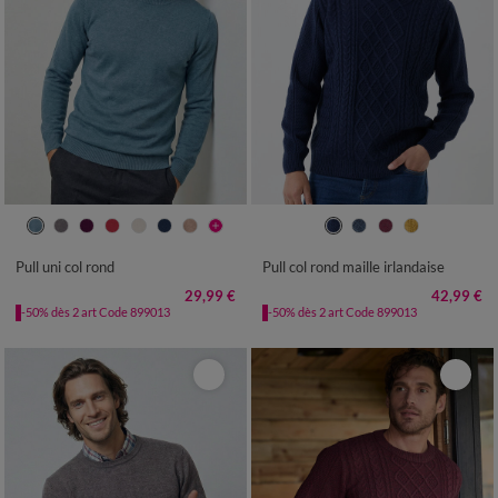
S
M
L
XL
XXL
3XL
4XL
S
M
L
XL
XXL
3XL
Pull uni col rond
Pull col rond maille irlandaise
29,99 €
42,99 €
-50% dès 2 art Code 899013
-50% dès 2 art Code 899013