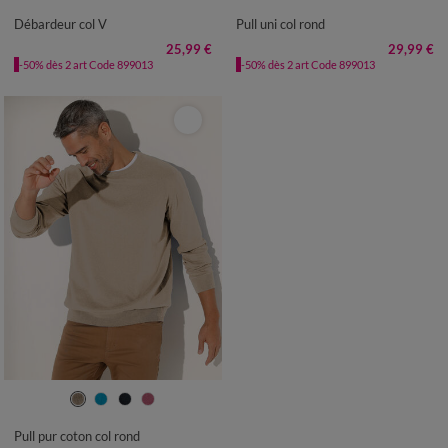
Débardeur col V
Pull uni col rond
25,99 €
29,99 €
-50% dès 2 art Code 899013
-50% dès 2 art Code 899013
S
M
L
XL
XXL
3XL
4XL
Pull pur coton col rond