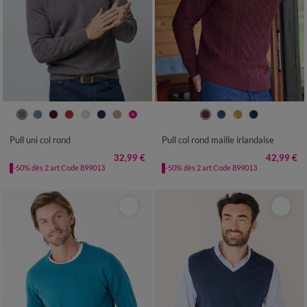
S
M
L
XL
XXL
3XL
4XL
S
M
L
XL
XXL
3XL
Pull uni col rond
Pull col rond maille irlandaise
32,99 €
42,99 €
-50% dès 2 art Code 899013
-50% dès 2 art Code 899013