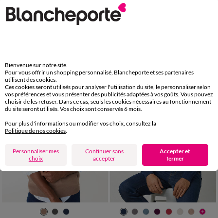
S
M
L
XL
XXL
3XL
4XL
S
M
L
XL
XXL
3XL
4XL
Pull uni col V
Pull pur coton col camionneur
29,99 €
27,99 €
-50% dès 2 art Code 899013
-50% dès 2 art Code 899013
Bienvenue sur notre site.
Pour vous offrir un shopping personnalisé, Blancheporte et ses partenaires
utilisent des cookies.
Ces cookies seront utilisés pour analyser l'utilisation du site, le personnaliser selon
vos préférences et vous présenter des publicités adaptées à vos goûts. Vous pouvez
choisir de les refuser. Dans ce cas, seuls les cookies nécessaires au fonctionnement
du site seront utilisés. Vos choix sont conservés 6 mois.
Pour plus d'informations ou modifier vos choix, consultez la
Politique de nos cookies
.
Personnaliser mes
Continuer sans
Accepter et
choix
accepter
fermer
S
M
L
XL
XXL
3XL
4XL
S
M
L
XL
XXL
3XL
4XL