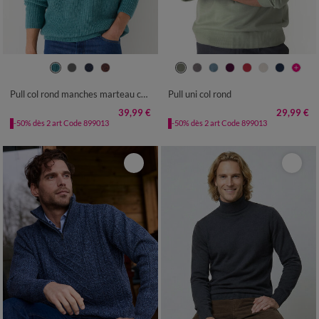
S
M
L
XL
XXL
3XL
4XL
S
M
L
XL
XXL
3XL
4XL
Pull col rond manches marteau côtes anglaises 30% laine
Pull uni col rond
39,99 €
29,99 €
-50% dès 2 art Code 899013
-50% dès 2 art Code 899013