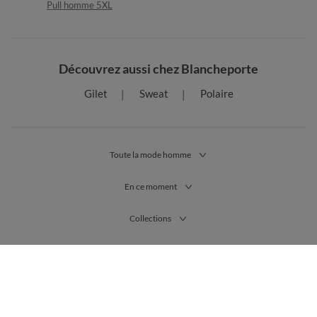
Pull homme 5XL
Découvrez aussi chez Blancheporte
Gilet
Sweat
Polaire
Toute la mode homme
En ce moment
Collections