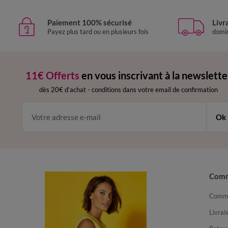
Paiement 100% sécurisé
Livr
Payez plus tard ou en plusieurs fois
domic
11€ Offerts
en vous inscrivant à la newslette
dès 20€ d’achat
-
conditions dans votre email de confirmation
Ok
Com
Comma
Livrai