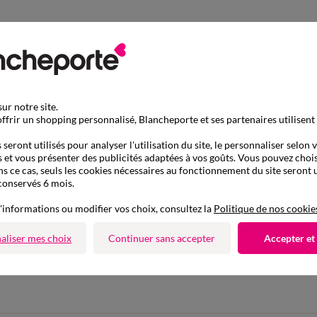
ur notre site.
ffrir un shopping personnalisé, Blancheporte et ses partenaires utilisent
seront utilisés pour analyser l'utilisation du site, le personnaliser selon 
 et vous présenter des publicités adaptées à vos goûts. Vous pouvez chois
ns ce cas, seuls les cookies nécessaires au fonctionnement du site seront u
conservés 6 mois.
'informations ou modifier vos choix, consultez la
Politique de nos cookie
aliser mes choix
Continuer sans accepter
Accepter et
D'autres idées de Pull
Pull