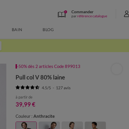
Commander
par
référence catalogue
BAIN
BLOG
-50% dès 2 articles Code 899013
Pull col V 80% laine
4.5
/
5
-
127
avis
à partir de
39,99 €
Couleur :
Anthracite