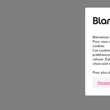
Bienvenue s
Pour vous o
cookies.
Ces cookies 
préférences
refuser. Da
choix sont 
Pour plus d
Personn