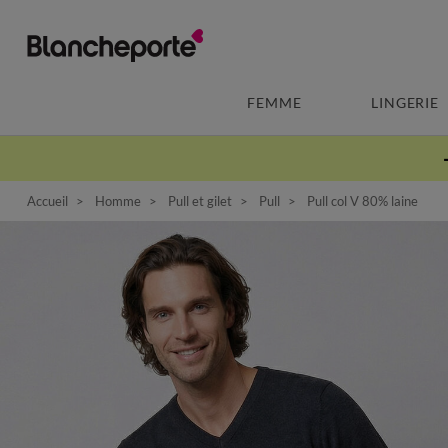
FEMME
LINGERIE
Accueil
Homme
Pull et gilet
Pull
Pull col V 80% laine