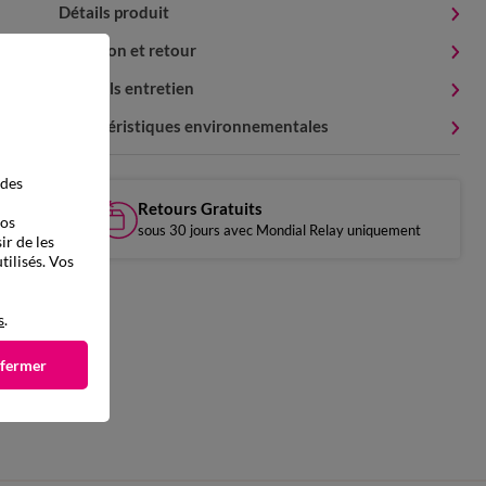
Détails produit
Livraison et retour
Conseils entretien
Caractéristiques environnementales
 des
Retours Gratuits
vos
sous 30 jours avec Mondial Relay uniquement
ir de les
tilisés. Vos
s
.
 fermer