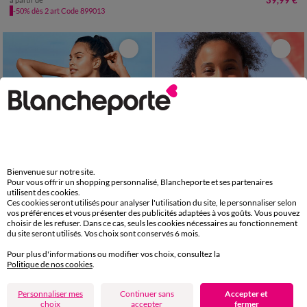
39,99 €
-50% dès 2 art Code 899013
Bienvenue sur notre site.
Pour vous offrir un shopping personnalisé, Blancheporte et ses partenaires
utilisent des cookies.
Ces cookies seront utilisés pour analyser l'utilisation du site, le personnaliser selon
vos préférences et vous présenter des publicités adaptées à vos goûts. Vous pouvez
choisir de les refuser. Dans ce cas, seuls les cookies nécessaires au fonctionnement
du site seront utilisés. Vos choix sont conservés 6 mois.
38
40
42
44
46
48
50
Pour plus d'informations ou modifier vos choix, consultez la
52
54
Politique de nos cookies
.
Maillot de bain 1 pièce à bandes
Haut de maillot de bain avec armatures Solaro - forme balconnet
37,99 €
19,99 €
à partir de
à partir de
-50% dès 2 art Code 899013
-50% dès 2 art Code 899013
Personnaliser mes
Continuer sans
Accepter et
choix
accepter
fermer