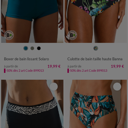
36
38
40
42
44
46
48
38
40
42
44
46
48
50
50
52
52
54
Boxer de bain lissant Solaro
Culotte de bain taille haute Banna
19,99 €
19,99 €
à partir de
à partir de
-50% dès 2 art Code 899013
-50% dès 2 art Code 899013