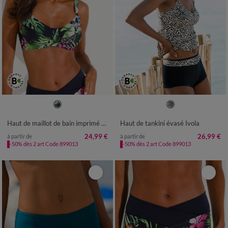
38
40
42
44
46
48
50
52
Haut de maillot de bain imprimé Banna avec armatures flexibles - forme minimiseur
Haut de tankini évasé Ivola
24,99 €
26,99 €
à partir de
à partir de
-50% dès 2 art Code 899013
-50% dès 2 art Code 899013