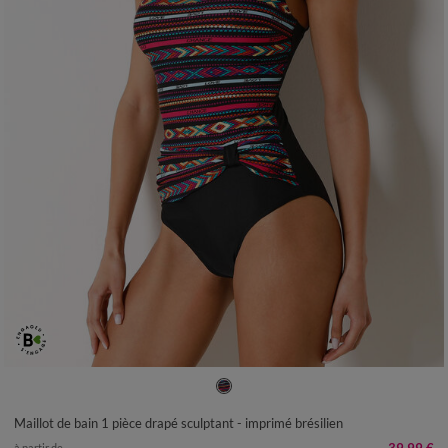
38
40
42
44
46
48
50
Maillot de bain 1 pièce drapé sculptant - imprimé brésilien
à partir de