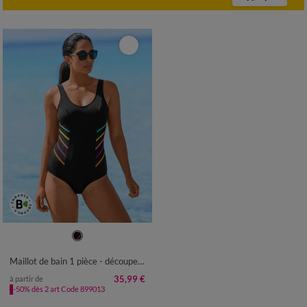
38
40
42
44
46
48
50
52
Maillot de bain 1 pièce - découpes princesse
35,99 €
à partir de
-50% dès 2 art Code 899013