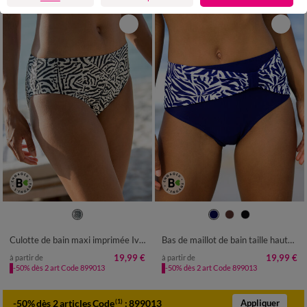
38
40
42
44
46
48
50
38
40
42
44
46
48
50
52
Culotte de bain maxi imprimée Ivola
Bas de maillot de bain taille haute uni - effet drapé
19,99 €
19,99 €
à partir de
à partir de
-50% dès 2 art Code 899013
-50% dès 2 art Code 899013
-50% dès 2 articles Code
:
899013
(1)
Appliquer