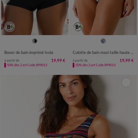
36
38
40
42
44
46
48
36
38
40
42
44
46
48
50
52
50
52
54
Boxer de bain imprimé Ivola
Culotte de bain maxi taille haute Baracoa, effet ventre plat
19,99 €
19,99 €
à partir de
à partir de
-50% dès 2 art Code 899013
-50% dès 2 art Code 899013