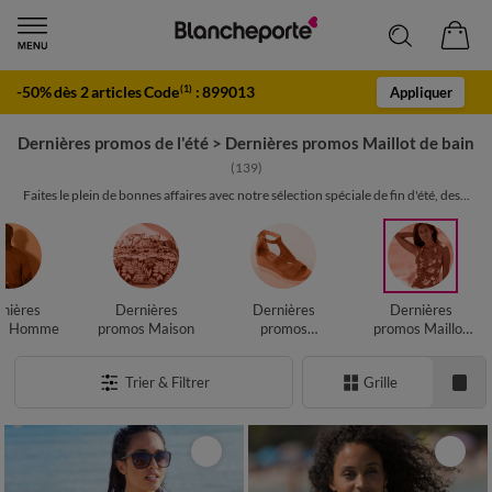
-50% dès 2 articles Code
:
899013
(1)
Appliquer
Dernières promos de l'été
>
Dernières promos Maillot de bain
(139)
Faites le plein de bonnes affaires avec notre sélection spéciale de fin d'été, des...
nières
Dernières
Dernières
Dernières
os Homme
promos Maison
promos
promos Maillot
Chaussures
de bain
Trier & Filtrer
Grille