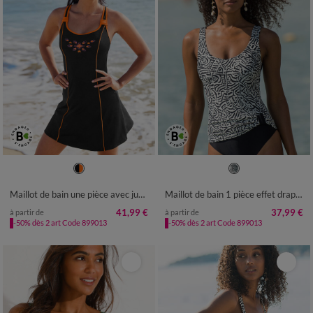
38
40
42
44
46
48
50
38
40
42
44
46
48
50
52
54
56
52
Maillot de bain une pièce avec jupette
Maillot de bain 1 pièce effet drapé Ivola
41,99 €
37,99 €
à partir de
à partir de
-50% dès 2 art Code 899013
-50% dès 2 art Code 899013