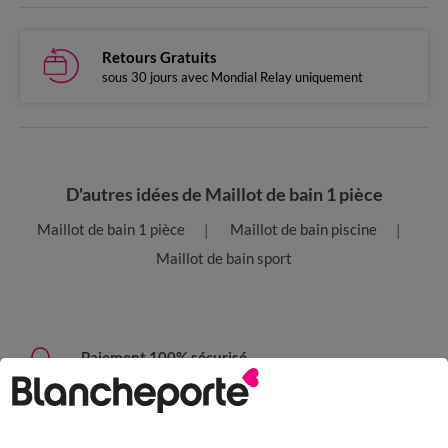
Retours Gratuits
sous 30 jours avec Mondial Relay uniquement
D'autres idées de Maillot de bain 1 pièce
Maillot de bain 1 pièce
Maillot de bain piscine
Maillot de bain sport
Paiement 100% sécurisé
Payez plus tard ou en plusieurs fois
Livraison express
domicile, relais, consignes automatiques