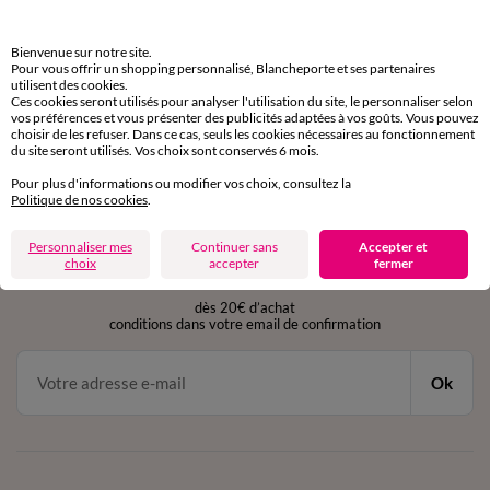
Bienvenue sur notre site.
Retours gratuits
Pour vous offrir un shopping personnalisé, Blancheporte et ses partenaires
sous 30 jours avec Mondial Relay uniquement
utilisent des cookies.
Ces cookies seront utilisés pour analyser l'utilisation du site, le personnaliser selon
vos préférences et vous présenter des publicités adaptées à vos goûts. Vous pouvez
Service clients
choisir de les refuser. Dans ce cas, seuls les cookies nécessaires au fonctionnement
par chat et par téléphone
du site seront utilisés. Vos choix sont conservés 6 mois.
de 8h00 à 20h00 du lundi au samedi
Pour plus d'informations ou modifier vos choix, consultez la
Politique de nos cookies
.
11€ Offerts
Personnaliser mes
Continuer sans
Accepter et
choix
accepter
fermer
en vous inscrivant à la newsletter
dès 20€ d’achat
conditions dans votre email de confirmation
Ok