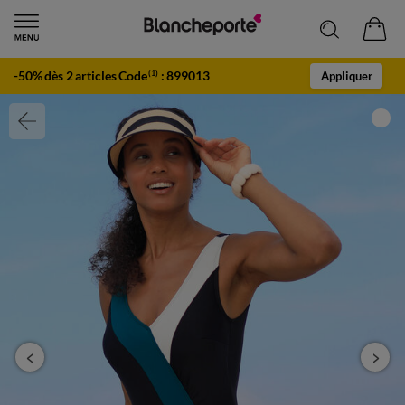
-50% dès 2 articles Code
:
899013
(1)
Appliquer