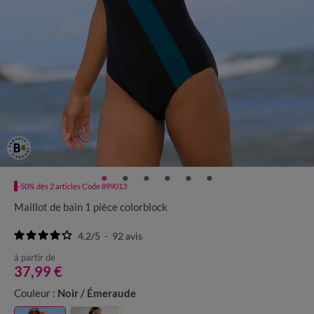
-50% dès 2 articles Code 899013
Maillot de bain 1 pièce colorblock
4.2
/
5
-
92
avis
à partir de
37,99 €
Couleur :
Noir / Émeraude