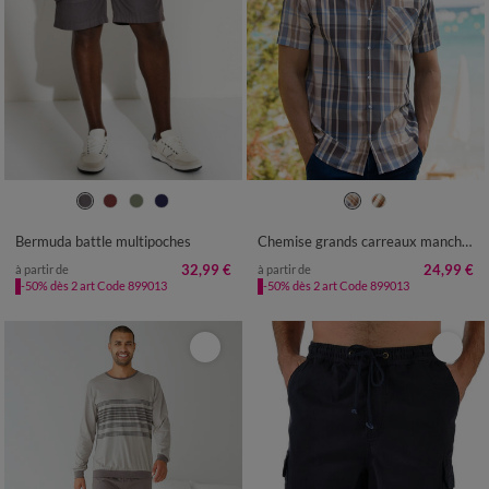
38
40
42
44
46
48
50
M
L
XL
XXL
3XL
4XL
5XL
52
54
56
58
Bermuda battle multipoches
Chemise grands carreaux manches courtes polycoton
32,99 €
24,99 €
à partir de
à partir de
-50% dès 2 art Code 899013
-50% dès 2 art Code 899013