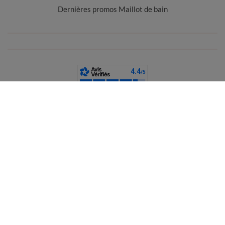
Dernières promos Maillot de bain
France
CGV
Mentions légales
Données personnelles
Cookies
Désabonnement newsletter