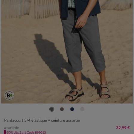
40/42
44/46
48/50
52/54
56/58
60/62
Pantacourt 3/4 élastiqué + ceinture assortie
32,99 €
à partir de
-50% dès 2 art Code 899013