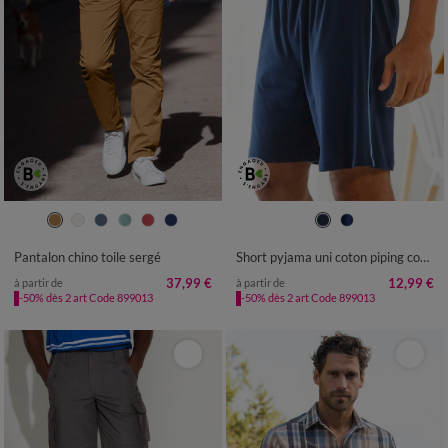
40
42
44
46
48
50
52
36/38
40/42
44/46
48/50
54
56
52/54
56/58
60/62
64/66
Pantalon chino toile sergé
Short pyjama uni coton piping contrasté
68/70
72/74
37,99 €
12,99 €
à partir de
à partir de
-50% dès 2 art Code 899013
-50% dès 2 art Code 899013