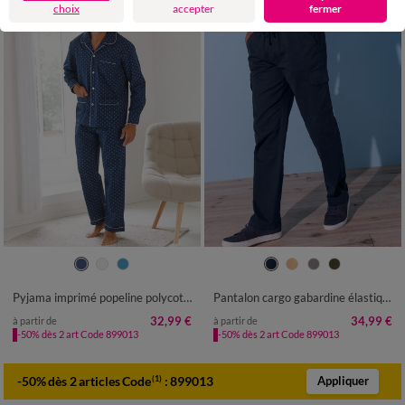
choix
accepter
fermer
M
L
XL
XXL
3XL
40/42
44/46
48/50
52/54
56/58
60/62
64/66
68/70
Pyjama imprimé popeline polycoton
Pantalon cargo gabardine élastiqué
72/74
76/78
32,99 €
34,99 €
à partir de
à partir de
-50% dès 2 art Code 899013
-50% dès 2 art Code 899013
-50% dès 2 articles Code
:
899013
(1)
Appliquer