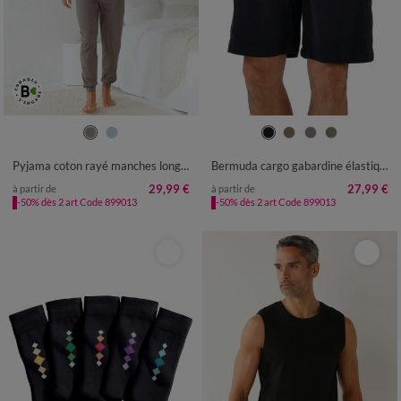
S
M
L
XL
XXL
3XL
4XL
40/42
44/46
48/50
52/54
56/58
60/62
64/66
68/70
Pyjama coton rayé manches longues
Bermuda cargo gabardine élastiqué
72/74
76/78
29,99 €
27,99 €
à partir de
à partir de
-50% dès 2 art Code 899013
-50% dès 2 art Code 899013