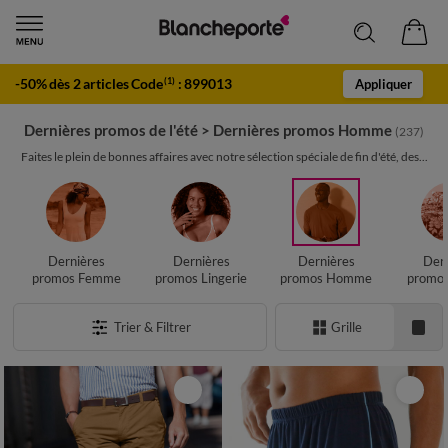
-50% dès 2 articles Code
:
899013
(1)
Appliquer
Dernières promos de l'été
>
Dernières promos Homme
(237)
Faites le plein de bonnes affaires avec notre sélection spéciale de fin d'été, des...
Dernières
Dernières
Dernières
Dern
promos Femme
promos Lingerie
promos Homme
promos
Trier & Filtrer
Grille