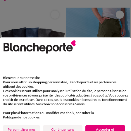
Bienvenue sur notre site.
Pour vous offrir un shopping personnalisé, Blancheporte et ses partenaires
utilisent des cookies.
Ces cookies seront utilisés pour analyser l'utilisation du site, le personnaliser selon
vos préférences et vous présenter des publicités adaptées à vos goûts. Vous pouvez
35/38
39/42
43/46
47/50
40/42
44/46
48/50
52/54
choisir de les refuser. Dans ce cas, seuls les cookies nécessaires au fonctionnement
56/58
60/62
64/66
68/70
du site seront utilisés. Vos choix sont conservés 6 mois.
Mi-chaussettes fantaisie - lot de 5 paires
Pantalon cargo gabardine élastiqué
72/74
76/78
Pour plus d'informations ou modifier vos choix, consultez la
22,45 €
34,99 €
à partir de
à partir de
les 5
Politique de nos cookies
.
-50% dès 2 art Code 899013
-50% dès 2 art Code 899013
Personnaliser mes
Continuer sans
Accepter et