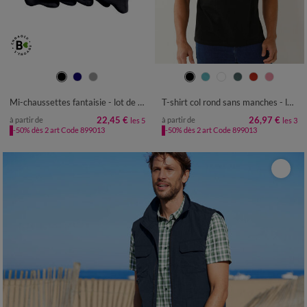
35/38
39/42
43/46
47/50
S
M
L
XL
XXL
3XL
4XL
5XL
Mi-chaussettes fantaisie - lot de 5 paires
T-shirt col rond sans manches - lot de 3
22,45 €
26,97 €
à partir de
à partir de
les 5
les 3
-50% dès 2 art Code 899013
-50% dès 2 art Code 899013