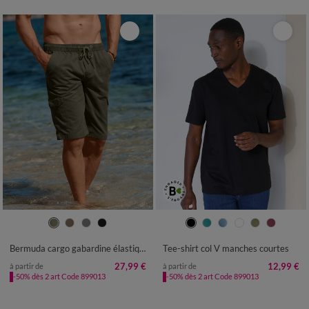
40/42
44/46
48/50
52/54
S
M
L
XL
XXL
3XL
4XL
56/58
60/62
64/66
68/70
5XL
6XL
Bermuda cargo gabardine élastiqué
Tee-shirt col V manches courtes
72/74
76/78
27,99 €
12,99 €
à partir de
à partir de
-50% dès 2 art Code 899013
-50% dès 2 art Code 899013